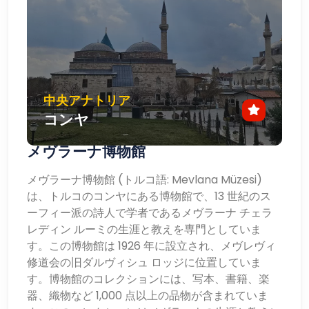
中央アナトリア
コンヤ
メヴラーナ博物館
メヴラーナ博物館 (トルコ語: Mevlana Müzesi)
は、トルコのコンヤにある博物館で、13 世紀のス
ーフィー派の詩人で学者であるメヴラーナ チェラ
レディン ルーミの生涯と教えを専門としていま
す。この博物館は 1926 年に設立され、メヴレヴィ
修道会の旧ダルヴィシュ ロッジに位置していま
す。博物館のコレクションには、写本、書籍、楽
器、織物など 1,000 点以上の品物が含まれていま