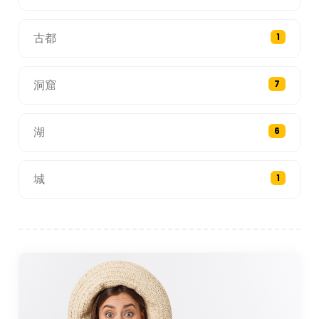
古都
1
洞窟
7
湖
6
城
1