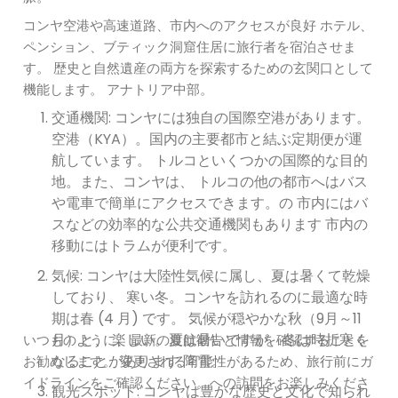
コンヤ空港や高速道路、市内へのアクセスが良好 ホテル、
ペンション、ブティック洞窟住居に旅行者を宿泊させま
す。 歴史と自然遺産の両方を探索するための玄関口として
機能します。 アナトリア中部。
交通機関: コンヤには独自の国際空港があります。
空港（KYA）。国内の主要都市と結ぶ定期便が運
航しています。 トルコといくつかの国際的な目的
地。また、コンヤは、 トルコの他の都市へはバス
や電車で簡単にアクセスできます。の 市内にはバ
スなどの効率的な公共交通機関もあります 市内の
移動にはトラムが便利です。
気候: コンヤは大陸性気候に属し、夏は暑くて乾燥
しており、 寒い冬。コンヤを訪れるのに最適な時
期は春 (4 月) です。 気候が穏やかな秋（9月～11
月）と、 楽しい。夏は暑いですが、冬は時折寒く
いつものように、最新の渡航勧告と情報を確認することを
なることがあります 降雪。
お勧めします。 変更される可能性があるため、旅行前にガ
イドラインをご確認ください。への訪問をお楽しみくださ
観光スポット: コンヤは豊かな歴史と文化で知られ