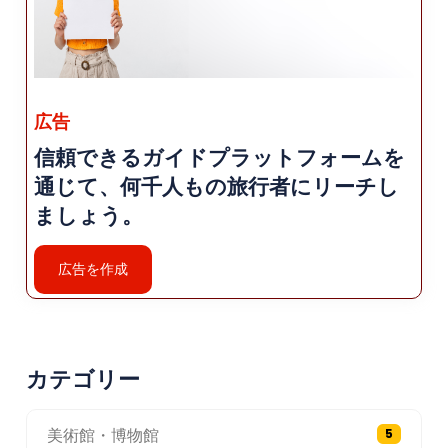
ダンス。 訪問者は、コンヤの一部の会場でこれら
の式典に参加できます。
郷土料理: Konya では、さまざまなトルコ料理を
提供しています。 独特のひねり。 「エトリ・エク
メク」などの伝統料理を試してみましょう。 肉と
広告
さまざまな調味料をトッピングしたフラットブレ
信頼できるガイドプラットフォームを
ッドの一種）、「Fırın」 「Kebabı」（オーブン
で焼いたケバブ）、「Fırında Et」（オーブンで焼
通じて、何千人もの旅行者にリーチし
いた肉料理）、 「バーミヤ・チョルバス」（オク
ましょう。
ラのスープ）。名物を味わうチャンスをお見逃し
なく 「エトリークメク」や「コンヤ シェエリ」な
広告を作成
どのコンヤのペストリーとデザート (コンヤシュガ
ー)。
宿泊施設: コンヤには幅広い宿泊施設のオプション
があります。 高級ホテル、格安ホテル、ゲストハ
カテゴリー
ウス、ブティックを含む 宿泊施設。ホテルの多く
は市内中心部にありますが、 主要な観光スポッ
ト、ショッピングエリア、 レストラン。
美術館・博物館
5