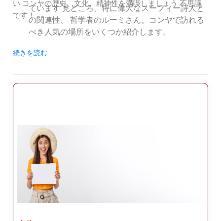
い コンヤの歴史、文化、精神性を満喫しましょう 不思議
ています 見どころ、特に偉大なスーフィー詩人と
です！
の関連性、 哲学者のルーミさん。コンヤで訪れる
べき人気の場所をいくつか紹介します。
メヴラーナ博物館: メヴラーナ博物館、メヴラーナ
続きを読む
の墓またはメヴラーナの墓とも呼ばれます。 ルー
ミー廟はジャラール・アッディン・ムハンマドの
永眠の地です。 ルーミ、メヴレヴィ教団（ワール
リングとして知られる）の創設者 ダルビッシ
ュ）。博物館複合施設には霊廟、博物館が含まれ
ます ルーミの私物や原稿、モスクが展示されてい
ます。それ スーフィズムの信者にとって重要な巡
礼地であり、多くの人々を魅了しています。 世界
中からの訪問者。
アラエディン モスク: アラエディン モスクは、最
も古く、最も古いモスクの 1 つです。 コンヤの重
要なモスク。丘の上に位置しており、 街のパノラ
マビュー。モスク複合施設には、 セルジューク朝