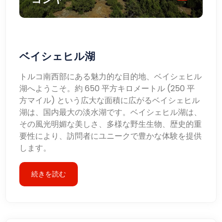
ベイシェヒル湖
トルコ南西部にある魅力的な目的地、ベイシェヒル
湖へようこそ。約 650 平方キロメートル (250 平
方マイル) という広大な面積に広がるベイシェヒル
湖は、国内最大の淡水湖です。ベイシェヒル湖は、
その風光明媚な美しさ、多様な野生生物、歴史的重
要性により、訪問者にユニークで豊かな体験を提供
します。
続きを読む