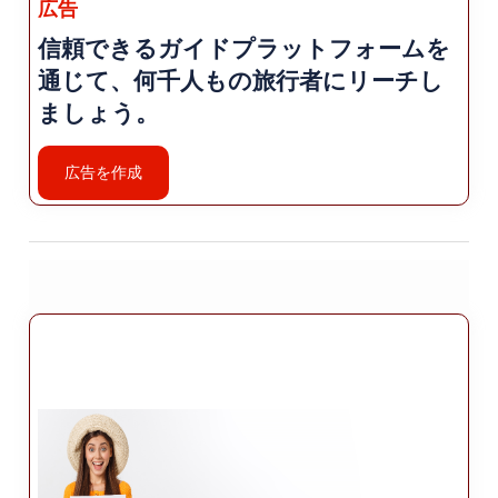
時代の墓と博物館。
広告
信頼できるガイドプラットフォームを
カラタイ メドレセ: カラタイ メドレセは歴史ある
通じて、何千人もの旅行者にリーチし
イスラム神学校です。 それは現在博物館として機
能しています。セルジューク朝時代の美しいタイ
ましょう。
ル細工が展示されています セルジューク朝とオス
マン帝国の芸術と文化に関する展示も行われま
広告を作成
す。
コンヤ考古学博物館: コンヤ考古学博物館には、 コ
ンヤの歴史のさまざまな時代の工芸品の膨大なコ
レクション、 先史時代、ヒッタイト、フリギア、
ギリシャ、ローマ、ビザンチンを含む
旋回ダルヴィシュの儀式: コンヤは神秘的な場所で
有名です 旋回ダルヴィシュの儀式は、教えと信仰
を称えるために開催されます。 ルミの精神的な遺
産。セマとして知られるこれらの儀式には、 伝統
的なスーフィー音楽に合わせて、僧侶たちの旋回