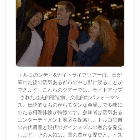
トルコのシティ&ナイトライフツアーは、日が
暮れた後の活気ある都市の中心部に浸ることが
できます。これらのツアーでは、ライトアップ
された歴史的建造物、文化的なパフォーマン
ス、伝統的なものからモダンな会場まで多岐に
わたる料理体験が特徴です。参加者は活気ある
エンターテイメント地区を探索し、トルコ独自
の古代遺産と現代のダイナミズムの融合を発見
します。その人気は、国の豊かな歴史と、イス