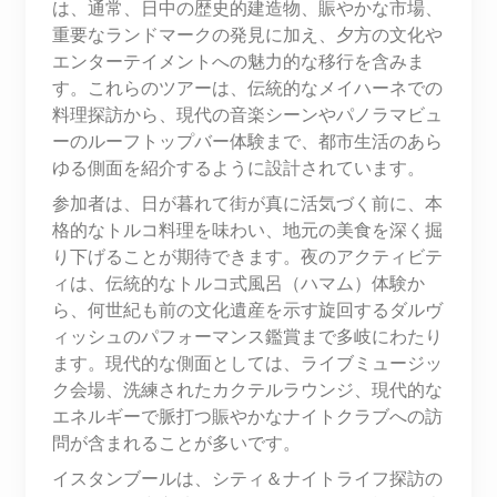
は、通常、日中の歴史的建造物、賑やかな市場、
重要なランドマークの発見に加え、夕方の文化や
エンターテイメントへの魅力的な移行を含みま
す。これらのツアーは、伝統的なメイハーネでの
料理探訪から、現代の音楽シーンやパノラマビュ
ーのルーフトップバー体験まで、都市生活のあら
ゆる側面を紹介するように設計されています。
参加者は、日が暮れて街が真に活気づく前に、本
格的なトルコ料理を味わい、地元の美食を深く掘
り下げることが期待できます。夜のアクティビテ
ィは、伝統的なトルコ式風呂（ハマム）体験か
ら、何世紀も前の文化遺産を示す旋回するダルヴ
ィッシュのパフォーマンス鑑賞まで多岐にわたり
ます。現代的な側面としては、ライブミュージッ
ク会場、洗練されたカクテルラウンジ、現代的な
エネルギーで脈打つ賑やかなナイトクラブへの訪
問が含まれることが多いです。
イスタンブールは、シティ＆ナイトライフ探訪の