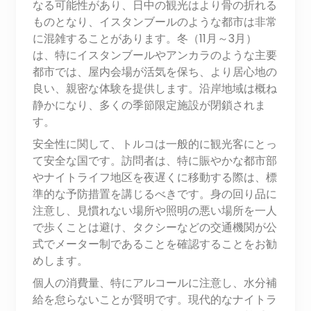
なる可能性があり、日中の観光はより骨の折れる
ものとなり、イスタンブールのような都市は非常
に混雑することがあります。冬（11月～3月）
は、特にイスタンブールやアンカラのような主要
都市では、屋内会場が活気を保ち、より居心地の
良い、親密な体験を提供します。沿岸地域は概ね
静かになり、多くの季節限定施設が閉鎖されま
す。
安全性に関して、トルコは一般的に観光客にとっ
て安全な国です。訪問者は、特に賑やかな都市部
やナイトライフ地区を夜遅くに移動する際は、標
準的な予防措置を講じるべきです。身の回り品に
注意し、見慣れない場所や照明の悪い場所を一人
で歩くことは避け、タクシーなどの交通機関が公
式でメーター制であることを確認することをお勧
めします。
個人の消費量、特にアルコールに注意し、水分補
給を怠らないことが賢明です。現代的なナイトラ