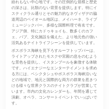
紛れもない中心地です。その圧倒的な規模と歴史
の深さは、比類のない背景を提供します。特にイ
スティクラル通りとその魅力的なネヴィザデの脇
道周辺のベイオール地区は、メイハーネ、ライブ
ミュージックバー、多様な国際料理で有名です。
アジア側、特にカドゥキョイも、数多くのカフ
ェ、パブ、文化施設を備えた、より地元色の強い
活気あるナイトライフシーンを提供しています。
ボスポラス海峡を見下ろすルーフトップバーは、
ライトアップされたモスクや宮殿の息をのむよう
な景色を提供し、イスタンブールを象徴する体験
です。ハイエナジーなエンターテイメントを求め
る方には、ベシクタシュやボスポラス海峡沿いな
どの地域で、地元と国際的な両方の群衆を惹きつ
ける様々な世界クラスのナイトクラブが営業して
います。市内の文化カレンダーも、年間を通じて
演劇、オペラ、コンサートイベントでいっぱいで
す。