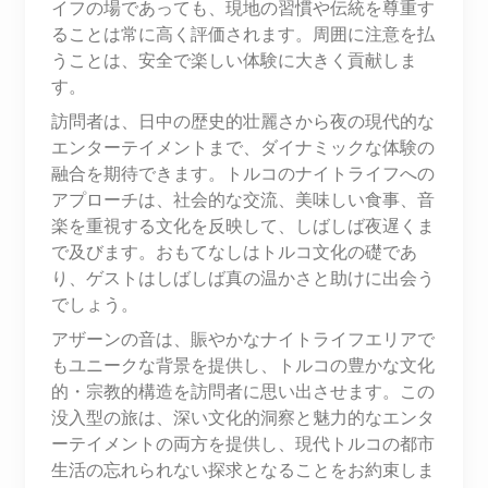
イフの場であっても、現地の習慣や伝統を尊重す
ることは常に高く評価されます。周囲に注意を払
うことは、安全で楽しい体験に大きく貢献しま
す。
訪問者は、日中の歴史的壮麗さから夜の現代的な
エンターテイメントまで、ダイナミックな体験の
融合を期待できます。トルコのナイトライフへの
アプローチは、社会的な交流、美味しい食事、音
楽を重視する文化を反映して、しばしば夜遅くま
で及びます。おもてなしはトルコ文化の礎であ
り、ゲストはしばしば真の温かさと助けに出会う
でしょう。
アザーンの音は、賑やかなナイトライフエリアで
もユニークな背景を提供し、トルコの豊かな文化
的・宗教的構造を訪問者に思い出させます。この
没入型の旅は、深い文化的洞察と魅力的なエンタ
ーテイメントの両方を提供し、現代トルコの都市
生活の忘れられない探求となることをお約束しま