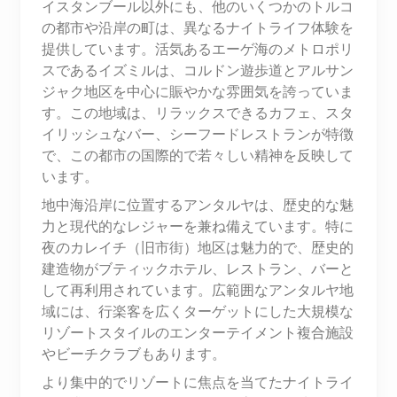
イスタンブール以外にも、他のいくつかのトルコ
の都市や沿岸の町は、異なるナイトライフ体験を
提供しています。活気あるエーゲ海のメトロポリ
スであるイズミルは、コルドン遊歩道とアルサン
ジャク地区を中心に賑やかな雰囲気を誇っていま
す。この地域は、リラックスできるカフェ、スタ
イリッシュなバー、シーフードレストランが特徴
で、この都市の国際的で若々しい精神を反映して
います。
地中海沿岸に位置するアンタルヤは、歴史的な魅
力と現代的なレジャーを兼ね備えています。特に
夜のカレイチ（旧市街）地区は魅力的で、歴史的
建造物がブティックホテル、レストラン、バーと
して再利用されています。広範囲なアンタルヤ地
域には、行楽客を広くターゲットにした大規模な
リゾートスタイルのエンターテイメント複合施設
やビーチクラブもあります。
より集中的でリゾートに焦点を当てたナイトライ