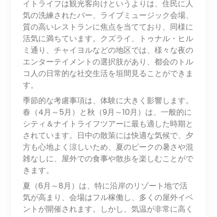
イトライフは観光客向けというよりは、住民に人
気の洗練されたバー、ライブミュージック会場、
質の高いレストランに焦点を当てており、同様に
活気に満ちています。クズライ、トゥナル・ヒル
ミ通り、チャイヨルなどの地区では、様々な夜の
エンターテイメントの選択肢があり、都会のトル
コ人の日常的な社交生活を垣間見ることができま
す。
季節的な考慮事項は、体験に大きく影響します。
春（4月～5月）と秋（9月～10月）は、一般的に
シティ＆ナイトライフツアーに最も適した時期と
されています。日中の散策には快適な気候で、夕
方も心地よく涼しいため、夏のピークの暑さや混
雑なしに、屋外での食事や散歩を楽しむことがで
きます。
夏（6月～8月）は、特に沿岸のリゾート地で活
気が高まり、会場はフル稼働し、多くの屋外イベ
ントが開催されます。しかし、気温が非常に高く