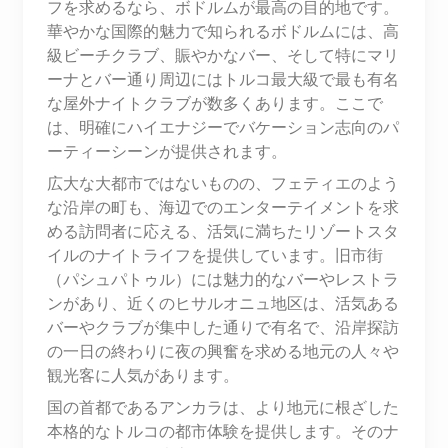
フを求めるなら、ボドルムが最高の目的地です。
華やかな国際的魅力で知られるボドルムには、高
級ビーチクラブ、賑やかなバー、そして特にマリ
ーナとバー通り周辺にはトルコ最大級で最も有名
な屋外ナイトクラブが数多くあります。ここで
は、明確にハイエナジーでバケーション志向のパ
ーティーシーンが提供されます。
広大な大都市ではないものの、フェティエのよう
な沿岸の町も、海辺でのエンターテイメントを求
める訪問者に応える、活気に満ちたリゾートスタ
イルのナイトライフを提供しています。旧市街
（パシュパトゥル）には魅力的なバーやレストラ
ンがあり、近くのヒサルオニュ地区は、活気ある
バーやクラブが集中した通りで有名で、沿岸探訪
の一日の終わりに夜の興奮を求める地元の人々や
観光客に人気があります。
国の首都であるアンカラは、より地元に根ざした
本格的なトルコの都市体験を提供します。そのナ