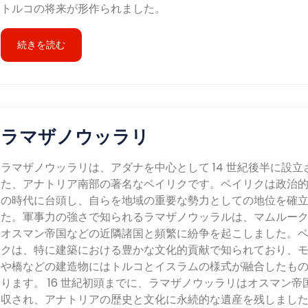
トルコの将来が形作られました。
続きを読む
ラマザノウッラリ
ラマザノウッラリは、アダナを中心として 14 世紀後半に設立
た、アナトリア南部の著名なベイリクです。ベイリクは政治
の時代に台頭し、自らを地域の重要な勢力としての地位を確
た。軍事力の強さで知られるラマザノウッラルは、マムルー
オスマン帝国などの近隣諸国と頻繁に紛争を起こしました。
クは、特に建築における豊かな文化的貢献で知られており、
や橋などの建造物にはトルコとイスラムの様式が融合したも
ります。 16 世紀初頭までに、ラマザノウッラリはオスマン帝
収され、アナトリアの歴史と文化に永続的な遺産を残しまし