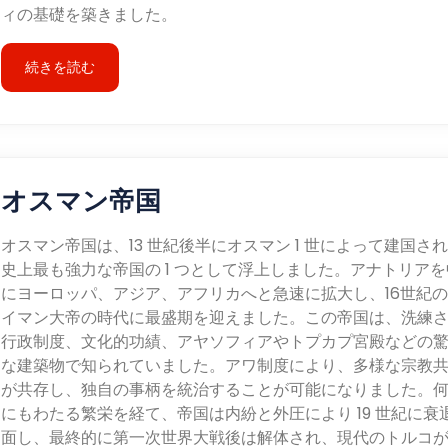
ィの基礎を築きました。
続きを読む
オスマン帝国
オスマン帝国は、13 世紀後半にオスマン 1 世によって建国さ
史上最も強力な帝国の 1 つとして浮上しました。アナトリアを
にヨーロッパ、アジア、アフリカへと急速に拡大し、16世紀
イマン大帝の時代に最盛期を迎えました。この帝国は、洗練
行政制度、文化的功績、アヤソフィアやトプカプ宮殿などの
な建築物で知られていました。アワ制度により、多様な宗教
が共存し、独自の事柄を統治することが可能になりました。
にもわたる繁栄を経て、帝国は内紛と外圧により 19 世紀に衰
面し、最終的に第一次世界大戦後は解体され、現代のトルコ