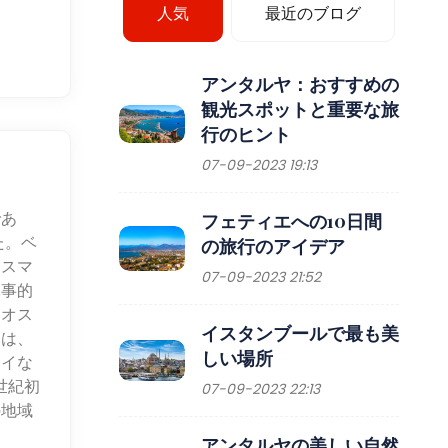
人気
最近のブログ
アンタルヤ：おすすめの
観光スポットと重要な旅
行のヒント
07-09-2023 19:13
であ
フェティエへの10日間
た。ベ
の旅行のアイデア
オスマ
07-09-2023 21:52
軍事的
てオス
イスタンブールで最も美
クは、
しい場所
ライな
世紀初
07-09-2023 22:13
の地域
アンタルヤの美しい自然