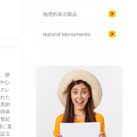
地理的表示製品
Natural Monuments
れ、歴
中心
のスレ
された
驚異的
共同体
何世紀
退に直
が設立