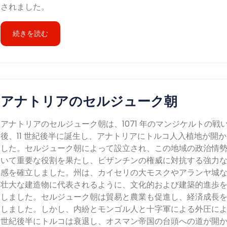
されました。
続きを読む
アナトリアのセルジューク朝
アナトリアのセルジューク朝は、1071 年のマンジケルトの戦
後、11 世紀後半に誕生し、アナトリアにトルコ人入植地が開
した。セルジューク朝によって設立され、この地域の政治情
いて重要な役割を果たし、ビザンチンの権威に対抗する強力
感を確立しました。州は、カイセリの大モスクやアランヤ城
壮大な建造物に代表されるように、文化的および建築的進歩
しました。セルジューク朝は貿易と農業も促進し、経済成長
しました。しかし、内紛とモンゴル人と十字軍による外圧により
世紀後半にトルコは衰退し、オスマン帝国の台頭への道が開