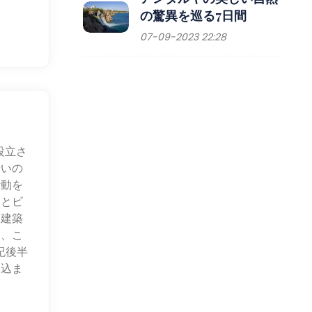
の驚異を巡る7日間
07-09-2023 22:28
設立さ
沿いの
活動を
コとビ
な建築
し、こ
紀後半
み込ま