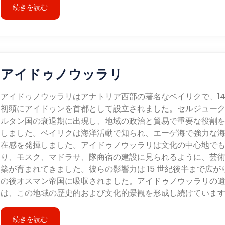
続きを読む
アイドゥノウッラリ
アイドゥノウッラリはアナトリア西部の著名なベイリクで、14
初頭にアイドゥンを首都として設立されました。セルジュー
ルタン国の衰退期に出現し、地域の政治と貿易で重要な役割
しました。ベイリクは海洋活動で知られ、エーゲ海で強力な
在感を発揮しました。アイドゥノウッラリは文化の中心地で
り、モスク、マドラサ、隊商宿の建設に見られるように、芸
築が育まれてきました。彼らの影響力は 15 世紀後半まで広が
の後オスマン帝国に吸収されました。アイドゥノウッラリの
は、この地域の歴史的および文化的景観を形成し続けていま
続きを読む