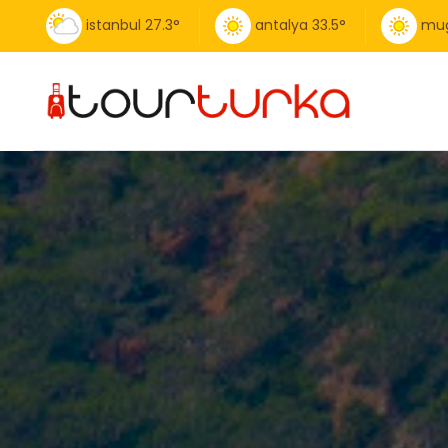
istanbul
27.3
°
antalya
33.5
°
mug