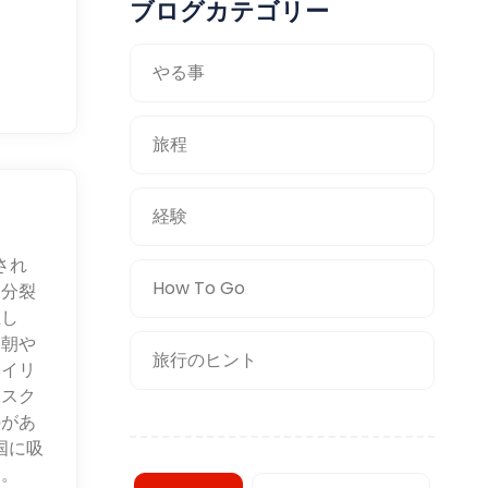
ブログカテゴリー
やる事
旅程
経験
され
How To Go
的分裂
立し
ク朝や
旅行のヒント
ベイリ
モスク
のがあ
国に吸
た。