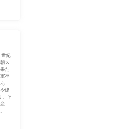
 世紀
ク朝ス
を果た
海軍存
もあ
術や建
り、そ
遺産
す。