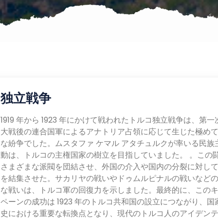
独立戦争
1919 年から 1923 年にかけて戦われたトルコ独立戦争は、第
大戦後の連合国軍によるアナトリア占領に応じて生じた極め
な紛争でした。ムスタファ ケマル アタチュルクが率いる民族
動は、トルコの主権国家の樹立を目指していました。 。この
さまざまな派閥を団結させ、外国の介入や国内の分裂に対し
を結集させた。サカリヤの戦いやドゥムルピナルの戦いなど
な戦いは、トルコ軍の回復力を示しました。最終的に、この
ペーンの成功は 1923 年のトルコ共和国の設立につながり、国
史における重要な転換点となり、現代のトルコ人のアイデン