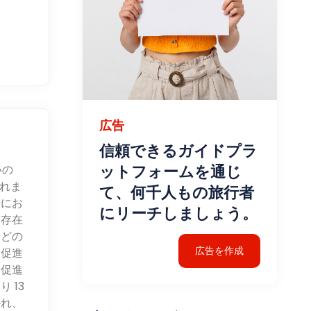
広告
信頼できるガイドプラ
ットフォームを通じ
いの
かれま
て、何千人もの旅行者
勢にお
にリーチしましょう。
な存在
などの
広告を作成
を促進
を促進
 13
かれ、