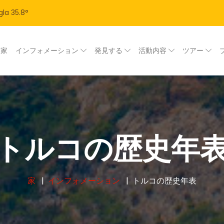
la
35.8
°
家
インフォメーション
発見する
活動内容
ツアー
トルコの歴史年
家
インフォメーション
トルコの歴史年表