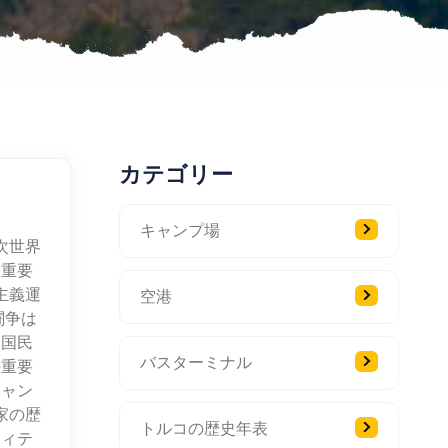
カテゴリー
キャンプ場
一次世界
て重要
主義運
空港
闘争は
て国民
バスターミナル
の重要
キャン
家の歴
トルコの歴史年表
ティテ