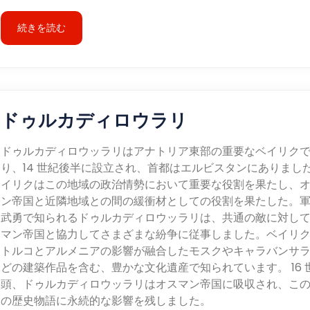
続きを読む
ドゥルカディロウラリ
ドゥルカディロウッラリはアナトリア東部の重要なベイリク
り、14 世紀後半に設立され、首都はエルビスタンにありまし
イリクはこの地域の政治情勢において重要な役割を果たし、
ン帝国と近隣地域との間の緩衝材としての役割を果たした。
武勇で知られるドゥルカディロウッラリは、共通の敵に対し
マン帝国と協力してさまざまな紛争に従事しました。ベイリ
トルコとアルメニアの影響が融合したモスクやキャラバンサ
どの建築作品を含む、豊かな文化遺産で知られています。 16 
頭、ドゥルカディロウッラリはオスマン帝国に吸収され、こ
の歴史物語に永続的な影響を残しました。