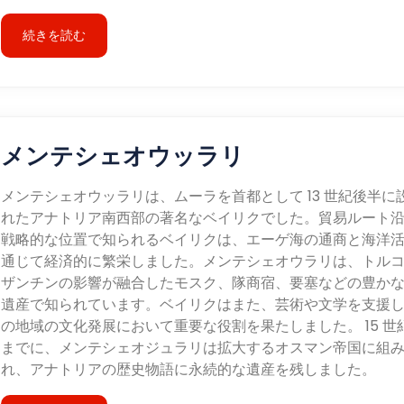
続きを読む
メンテシェオウッラリ
メンテシェオウッラリは、ムーラを首都として 13 世紀後半に
れたアナトリア南西部の著名なベイリクでした。貿易ルート
戦略的な位置で知られるベイリクは、エーゲ海の通商と海洋
通じて経済的に繁栄しました。メンテシェオウラリは、トル
ザンチンの影響が融合したモスク、隊商宿、要塞などの豊か
遺産で知られています。ベイリクはまた、芸術や文学を支援
の地域の文化発展において重要な役割を果たしました。 15 世
までに、メンテシェオジュラリは拡大するオスマン帝国に組
れ、アナトリアの歴史物語に永続的な遺産を残しました。