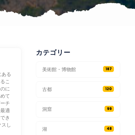
カテゴリー
美術館・博物館
187
にある
れるこ
むのに
古都
120
高めて
ビーチ
洞窟
99
に最適
スでき
クスし
湖
48