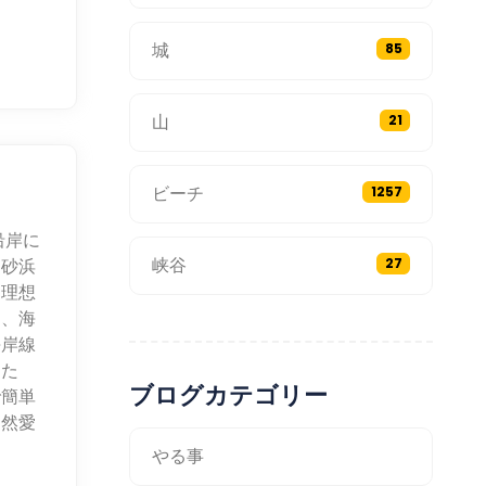
城
85
山
21
ビーチ
1257
沿岸に
峡谷
と砂浜
27
に理想
め、海
海岸線
した
ブログカテゴリー
で簡単
自然愛
やる事