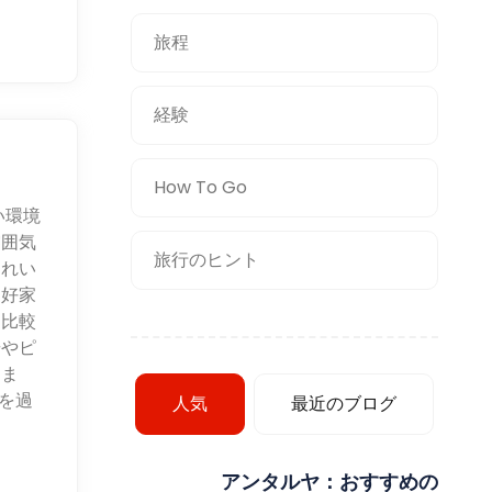
旅程
経験
How To Go
い環境
雰囲気
旅行のヒント
きれい
愛好家
て比較
歩やピ
めま
を過
人気
最近のブログ
アンタルヤ：おすすめの