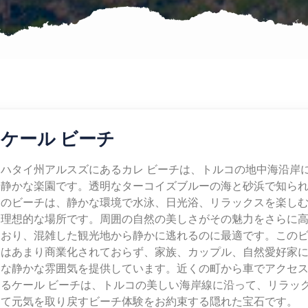
ケール ビーチ
ハタイ州アルスズにあるカレ ビーチは、トルコの地中海沿岸
静かな楽園です。透明なターコイズブルーの海と砂浜で知ら
のビーチは、静かな環境で水泳、日光浴、リラックスを楽し
理想的な場所です。周囲の自然の美しさがその魅力をさらに
おり、混雑した観光地から静かに逃れるのに最適です。この
はあまり商業化されておらず、家族、カップル、自然愛好家
な静かな雰囲気を提供しています。近くの町から車でアクセ
るケール ビーチは、トルコの美しい海岸線に沿って、リラッ
て元気を取り戻すビーチ体験をお約束する隠れた宝石です。