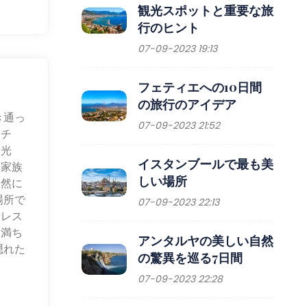
観光スポットと重要な旅
行のヒント
07-09-2023 19:13
フェティエへの10日間
の旅行のアイデア
き通っ
07-09-2023 21:52
ーチ
日光
イスタンブールで最も美
、家族
しい場所
自然に
場所で
07-09-2023 22:13
やレス
に満ち
アンタルヤの美しい自然
隠れた
の驚異を巡る7日間
07-09-2023 22:28