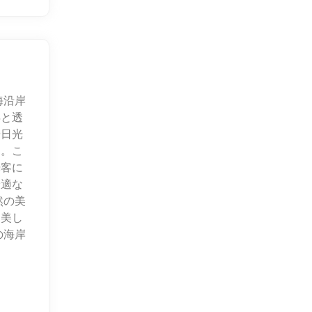
海沿岸
浜と透
や日光
す。こ
光客に
最適な
然の美
、美し
の海岸