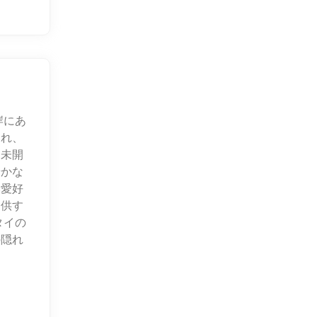
岸にあ
られ、
的未開
やかな
然愛好
提供す
タイの
の隠れ