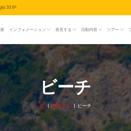
la
33.9
°
家
インフォメーション
発見する
活動内容
ツアー
ビーチ
家
発見する
ビーチ