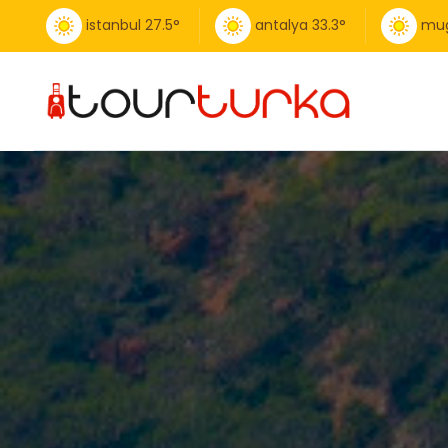
istanbul
27.5
°
antalya
33.3
°
mug