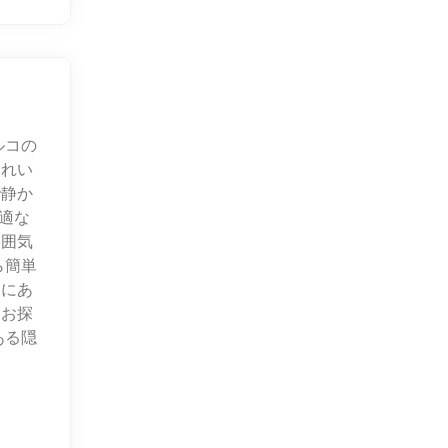
ルコの
きれい
で静か
適な
雰囲気
ら簡単
くにあ
をお探
ある隠