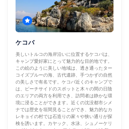
ケコバ
美しいトルコの海岸沿いに位置するケコバは、
キャンプ愛好家にとって魅力的な目的地です。
この絵のように美しい地域は、透き通ったター
コイズブルーの海、古代遺跡、手つかずの自然
の美しさで有名です。ケコバ近くのキャンプで
は、ビーチサイドのスポットと木々の間の日陰
のエリアの両方を利用でき、訪問者は静かな環
境に浸ることができます。近くの沈没都市シメ
ナでは歴史を垣間見ることができ、魅力的なカ
レキョイの村では石造りの家々や狭い通りが探
検を誘います。カヤック、水泳、シュノーケリ