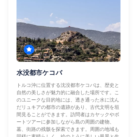
水没都市ケコバ
トルコ沖に位置する沈没都市ケコバは、歴史と
自然の美しさが魅力的に融合した場所です。こ
のユニークな目的地には、透き通った水に沈ん
だリュキアの都市の遺跡があり、古代文明を垣
間見ることができます。訪問者はカヤックやボ
ートツアーに参加しながら島の周囲の建物、
墓、街路の残骸を探索できます。周囲の地域も
同様に素晴らしく、絵のように美しい風景と生