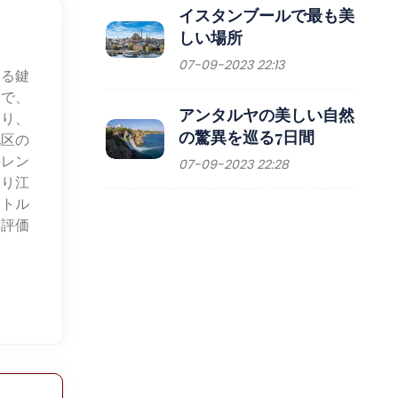
イスタンブールで最も美
しい場所
07-09-2023 22:13
する鍵
まで、
アンタルヤの美しい自然
より、
の驚異を巡る7日間
地区の
のレン
07-09-2023 22:28
入り江
、トル
く評価