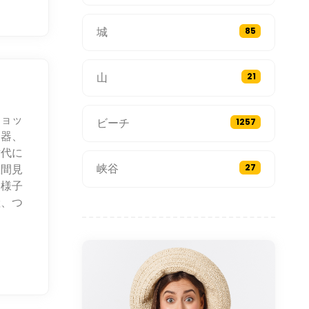
城
85
山
21
ショッ
ビーチ
1257
陶器、
世代に
峡谷
垣間見
27
る様子
産、つ