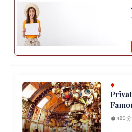
Privat
Famou
480 分