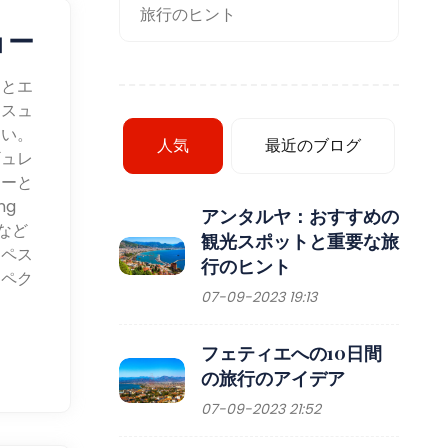
旅行のヒント
ョー
ツとエ
るスュ
さい。
人気
最近のブログ
ギュレ
ョーと
ng
アンタルヤ：おすすめの
など
観光スポットと重要な旅
タペス
行のヒント
スペク
07-09-2023 19:13
フェティエへの10日間
の旅行のアイデア
07-09-2023 21:52