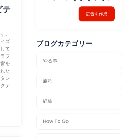
ビテ
広告を作成
です。
コイズ
ブログカテゴリー
験して
ーラフ
やる事
興奮を
まれた
クタン
旅程
アクテ
経験
How To Go