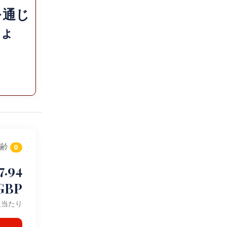
を通じ
しょ
齢
0
7.94
GBP
人当たり