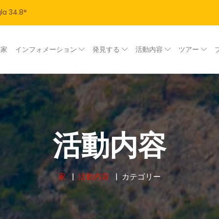
la
34.8
°
家
インフォメーション
発見する
活動内容
ツアー
活動内容
家
活動内容
カテゴリー