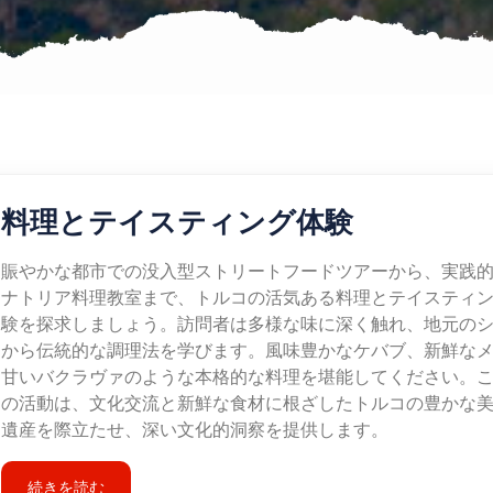
料理とテイスティング体験
賑やかな都市での没入型ストリートフードツアーから、実践
ナトリア料理教室まで、トルコの活気ある料理とテイスティ
験を探求しましょう。訪問者は多様な味に深く触れ、地元の
から伝統的な調理法を学びます。風味豊かなケバブ、新鮮な
甘いバクラヴァのような本格的な料理を堪能してください。
の活動は、文化交流と新鮮な食材に根ざしたトルコの豊かな
遺産を際立たせ、深い文化的洞察を提供します。
続きを読む