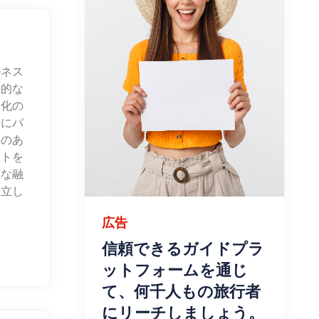
ルネス
徴的な
浄化の
特にパ
果のあ
ントを
クな融
確立し
広告
信頼できるガイドプラ
ットフォームを通じ
て、何千人もの旅行者
にリーチしましょう。