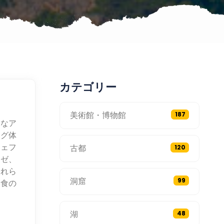
カテゴリー
美術館・博物館
187
的なア
ング体
シェフ
古都
120
メゼ、
これら
洞窟
99
美食の
湖
48