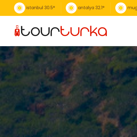
istanbul
30.5
°
antalya
32.1
°
mug