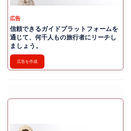
小さいながらも、 Gömeçでは、訪問者の快適な滞在を保
証する様々な設備を提供しています。宿泊施設には家族経
広告
営のゲストハウス、ブティック ホテル、ホリデー ヴィラ
などの選択肢があり、その多くはビーチの近くや町の静か
信頼できるガイドプラットフォームを
なオリーブ畑の中にあります。これらの宿泊施設は、くつ
通じて、何千人もの旅行者にリーチし
ろぎたい人に最適な、居心地の良いリラックスした雰囲気
ましょう。
を提供していることが多いです。
町には地元のレストランやカフェがいくつかあり、訪問者
広告を作成
は新鮮な魚介類やオリーブオイルをベースにした伝統的な
トルコ料理を楽しむことができます。料理や地元産の農産
物など。ゴメチは、周囲の田園地帯に広がるオリーブ畑の
おかげで、高品質のオリーブオイルでよく知られていま
す。多くの地元のレストランや市場では、この貴重なオリ
ーブオイルを使った料理や製品を提供しており、訪問者に
この地域の真の味を提供しています。
レストランに加えて、ゴメチには小さな食料品店、市場、
薬局、薬局などの重要なサービスがあります。そして銀