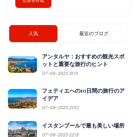
広告を作成
自由に探索したい方には、レンタカーも便利な選択肢で
す。
訪問に最適な時期
人気
最近のブログ
ゴメチを訪れるのに最適な時期は、気候が穏やかで快適な
春（4月から6月）と秋（9月から11月）です。この時期の
気温は20℃～28℃と過ごしやすく、ハイキングや観光、ビ
アンタルヤ：おすすめの観光スポ
ーチ遊びなどのアウトドアアクティビティに最適です。春
ットと重要な旅行のヒント
は特に美しいです。花が咲き、緑が生い茂り、周囲の風景
07-09-2023 19:13
が生き生きと輝きます。
フェティエへの10日間の旅行のア
夏（7 月と 8 月）は、気温が暖かく、太陽の光がたっぷり
イデア
と降り注ぎ、ゴメチの観光のピークシーズンです。海水浴
をする人や、水泳、ウィンドサーフィン、セーリングなど
07-09-2023 21:52
のウォータースポーツを楽しみたい人にとっては、この時
期が最適な時期です。ただし、夏は非常に暑く、気温が摂
イスタンブールで最も美しい場所
氏30度を超えることもあります。この時期に旅行する場合
07-09-2023 22:13
は暑さへの備えをし、午後は海辺や町のオリーブ畑の木陰