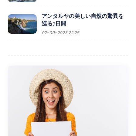
でリラックスして過ごすことを好むかもしれません。
アンタルヤの美しい自然の驚異を
ゴメチの冬（12月から2月）は穏やかで、気温は摂氏10度か
巡る7日間
ら15度の範囲で涼しくなります。冬はビーチでのアクティ
07-09-2023 22:28
ビティには理想的ではないかもしれませんが、特に混雑を
避けて文化史跡を探索したい人にとって、冬は街を訪れる
のに穏やかな時期です。涼しい気候は、近くの丘でハイキ
ングをしたり、この地域の自然の美しさを楽しむのに最適
な時期でもあります。
結論
ギョメチは、トルコのエーゲ海沿岸沿いの隠れた宝石であ
り、静かな休暇を提供します。この地域の自然の美しさ、
地元の料理、リラックスした雰囲気を体験したい旅行者。
自然のままのビーチ、オリーブ畑があり、アイワルク、ブ
ルハニエ、ペルガモンなどの近隣の観光スポットにも近い
ゴメチは、リラクゼーションと探検が完璧に融合した場所