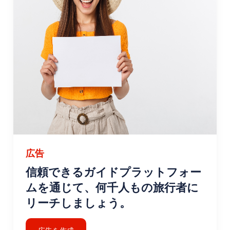
バスでお越しの場合は、Gömeç都市間バスが運行してお
り、アイワルク、ブルハニエ、エドレミトなどの近隣の町
や、イスタンブール、イズミル、バルケシルなどの主要都
市と接続しています。町のバス停は中心部に位置している
ため、旅行者は地元の交通機関に簡単にアクセスできま
す。
最寄りの空港はエドレミト コルフェズ空港で、ゴメチから
約 30 km です。この空港は、イスタンブールやアンカラ
などのトルコの主要都市への国内線便を運航しています。
空港からは、タクシー、レンタカー、またはローカルバス
サービスを利用してゴメチにアクセスできます。
広告
信頼できるガイドプラットフォー
ゴメチに到着したら、移動は簡単です。町は徒歩で探索で
ムを通じて、何千人もの旅行者に
きるほど小さく、主要な観光スポット、ビーチ、レストラ
ンのほとんどが徒歩圏内にあります。近くの町や観光スポ
リーチしましょう。
ットへの旅行には、地元のミニバス (ドルムシュ) やタク
シーをすぐにご利用いただけます。また、この地域をより