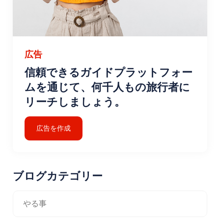
的建造物、活気のある市場、美しい海岸の景色で知られる
魅力的な町、アイワルクです。アイワルクでは、ギリシャ
風の家が並ぶ旧市街の狭い通りを散策したり、地元の市場
を訪れたり、歴史、文化、美しいビーチが融合した近くの
広告
クンダ島へのボート ツアーに参加したりできます。
<ゴメチのすぐ南には、長い砂浜とのんびりした雰囲気で
信頼できるガイドプラットフォー
知られるもう一つの海岸沿いの町ブルハニエがあります。
ムを通じて、何千人もの旅行者に
ブルハニエには、この地域で最高のビーチの 1 つと考えら
リーチしましょう。
れている人気のオーレン ビーチがあります。この町には、
新鮮な農産物、地元の工芸品、その他の地域産品を買い物
できる活気のある毎週の市場もあります。
広告を作成
歴史や考古学に興味がある人にとって、古代都市ペルガモ
ン (現在のベルガマ) はおすすめです。ゴメチの東約 70 キ
ロメートルに位置します。ペルガモンは古代の文化的、政
ブログカテゴリー
治的中心地であり、アクロポリス、ペルガモン劇場、アス
クレピオンなど、保存状態の良い遺跡がいくつかありま
やる事
す。このユネスコ世界遺産では、この地域の古代の歴史を
垣間見ることができます。