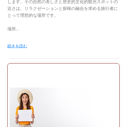
します。その自然の美しさと歴史的文化的観光スポットの
近さは、リラクゼーションと探検の融合を求める旅行者に
とって理想的な場所です。
場所
ギョメチはエーゲ海北部の海岸沿いに位置し、約 20 キロ
続きを読む
メートル離れています。アイワルクの南、ブルハニエの北
10キロメートル。バルケスィル市内中心部からは約 140 キ
ロメートル、イズミル市からは 160 キロメートルです。こ
の町は、西のエーゲ海と東のオリーブ畑となだらかな丘陵
が広がる緑豊かな田園地帯の間に位置しています。ゴメチ
の海岸沿いのロケーションからは、特に夕暮れ時のエーゲ
海の素晴らしい景色を眺めることができます。また、アイ
ワルクとブルハニエの間という戦略的な位置にあるため、
この地域を探索するのに便利な拠点となります。
設備