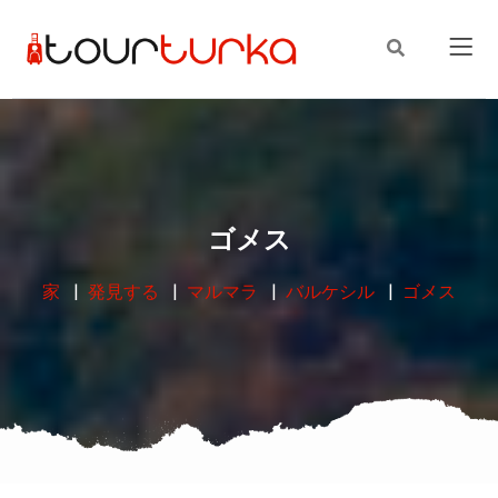
ゴメス
家
発見する
マルマラ
バルケシル
ゴメス