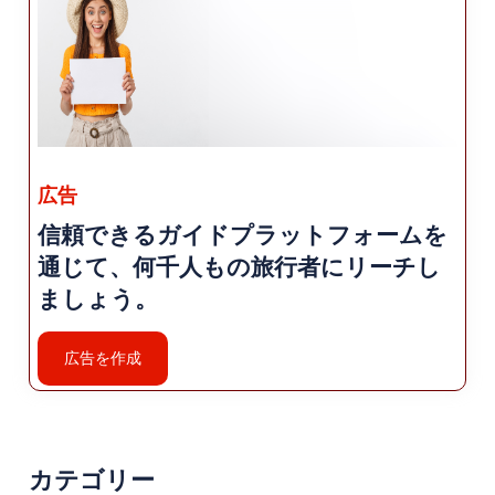
行。手作り品、お土産、オリーブオイル、オリーブ、生鮮
食品などの地元の製品を販売する地元のショップもいくつ
かあります。この町ののんびりした雰囲気とその自然の美
しさは、ゆっくりと人生のシンプルな楽しみを楽しみたい
人にとって理想的な目的地となっています。
ウォーター スポーツとアクティビティ
広告
信頼できるガイドプラットフォームを
ゴメチの場所エーゲ海沿岸では、ウォーター スポーツやビ
通じて、何千人もの旅行者にリーチし
ーチ アクティビティを楽しむ機会が豊富にあります。この
町のビーチは、透き通った海ときれいな砂浜で知られてお
ましょう。
り、水泳、日光浴、海岸沿いののんびりとした散歩に最適
です。ゴメチのビーチは一般的に近隣の町に比べて静かで
広告を作成
すが、海水浴客にとっては静かで美しい環境を提供しま
す。
よりアクティブな水辺のアクティビティに興味がある人に
カテゴリー
は、ウィンドサーフィン、カイトサーフィン、セーリング