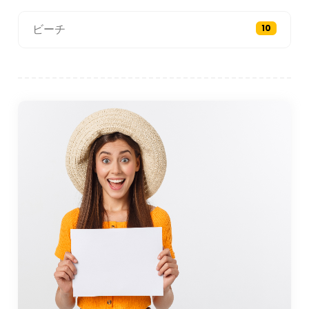
が人気です。周辺地域、特に近くのアイワルク。エーゲ海
の安定した風と穏やかな海は、この地域がこれらのスポー
ビーチ
10
ツに最適な地域となっており、アイワルクにはいくつかの
学校やレンタル ショップがあり、訪問者はそこでレッスン
を受けたり、その日の用具をレンタルしたりできます。
ウォーター スポーツに加えて、 , ゴメチの自然環境には、
ハイキング、サイクリング、自然散策などのアウトドア ア
クティビティの機会が豊富にあります。町の周りのオリー
ブ畑や丘は、田園地帯を徒歩や自転車で探索したい人に美
しいルートを提供します。この地域は、特にさまざまな種
類の鳥がこの地域を通過する渡りの季節に、バードウォッ
チングの機会があることでも知られています。
近隣の観光スポット
ギョメチは静かでリラックスできる目的地ですが、近隣の
観光スポットにも近いため、周辺地域を探索するのに最適
な拠点です。近隣で最も人気のある目的地の 1 つは、歴史