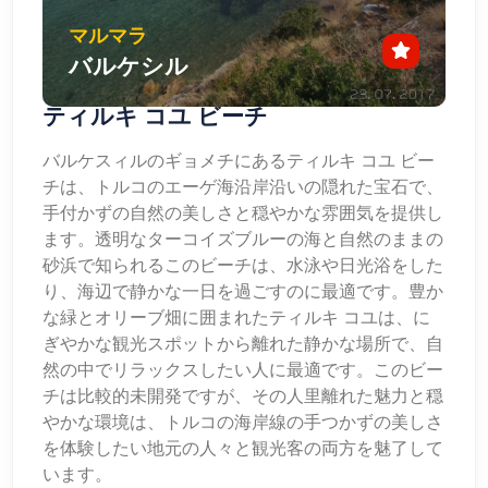
マルマラ
バルケシル
ティルキ コユ ビーチ
バルケスィルのギョメチにあるティルキ コユ ビー
チは、トルコのエーゲ海沿岸沿いの隠れた宝石で、
手付かずの自然の美しさと穏やかな雰囲気を提供し
ます。透明なターコイズブルーの海と自然のままの
砂浜で知られるこのビーチは、水泳や日光浴をした
り、海辺で静かな一日を過ごすのに最適です。豊か
な緑とオリーブ畑に囲まれたティルキ コユは、に
ぎやかな観光スポットから離れた静かな場所で、自
然の中でリラックスしたい人に最適です。このビー
チは比較的未開発ですが、その人里離れた魅力と穏
やかな環境は、トルコの海岸線の手つかずの美しさ
を体験したい地元の人々と観光客の両方を魅了して
います。