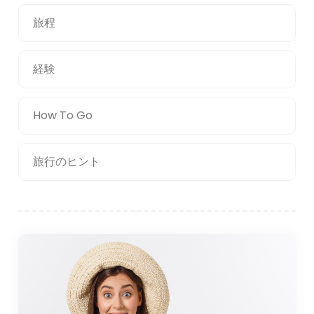
旅程
自然愛好家は、ゴメチの南東に位置するカズダウ国立公園
を訪れるのもおすすめです。イダ山としても知られるこの
公園は、豊かな生物多様性、見事な景観、神話の重要性で
経験
有名です。訪問者は公園の森をハイキングしたり、滝で泳
いだり、周辺地域のパノラマの景色を楽しむことができま
How To Go
す。
アクセス
旅行のヒント
ギョメチは車で簡単にアクセスできるため、旅行者にとっ
て便利な目的地です。近くの市や町から。この町は D550
高速道路沿いに位置しており、アイワルクとブルハニエの
両方に加え、バルケスィルやイズミルなどの大きな都市と
も結ばれています。イスタンブールから車でお越しの場
合、車で約 5 ～ 6 時間かかりますが、イスタンブールから
フェリーでバンドゥルマまで移動し、陸路で移動を続ける
ことで旅程を短縮することもできます。