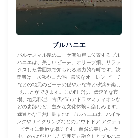
ブルハニエ
バルケスィル県のエーゲ海沿岸に位置するブル
ハニエは、美しいビーチ、オリーブ畑、リラッ
クスした雰囲気で知られる魅力的な町です。訪
問者は、水泳や日光浴に最適なオーレン ビーチ
などの地元のビーチの穏やかな海と砂浜を楽し
むことができます。この町では、伝統的な市
場、地元料理、古代都市アドラマミティオンな
どの史跡など、豊かな文化体験も楽しめます。
緑豊かな自然に囲まれたブルハニエは、ハイキ
ングやサイクリングなどのアウトドア アクティ
ビティに最適な場所です。自然の美しさ、歴
史、のんびりとした雰囲気が融合したブルハニ