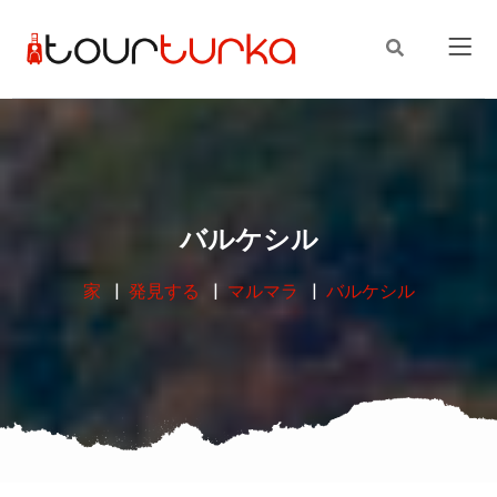
バルケシル
家
発見する
マルマラ
バルケシル