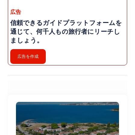
ハサンボグルドゥ渓谷: ハサンボグルドゥのスンド
ゥルギの町の近くにあります。 キャニオンは、切
広告
り立った崖、緑豊かな植生、そして自然の驚異で
信頼できるガイドプラットフォームを
す。 その中を流れる川。自然愛好家に人気のスポ
通じて、何千人もの旅行者にリーチし
ットですが、 ハイキング、写真撮影、リラクゼー
ましょう。
ションの機会を提供します。
バルケスィル歴史時計塔: バルケスィルの市内中心
広告を作成
部に位置します。 バルケスィルの歴史ある時計塔
は、 19世紀に戻ります。頂上に登ってパノラマの
景色を眺めましょう 市。
郷土料理: バルケスィルはおいしい郷土料理で知ら
れています。 エーゲとアナトリアの風味をブレン
ドした味わいが特徴です。いくつかの人気のある
「バルケシル・キョフテ」（地元の独特の風味を
加えたミートボール）などの料理をお試しくださ
い。 レシピ）、「ケッレ・パサ」（羊の頭と羊の
頭で作る伝統的なスープ） フィート）、「アイワ