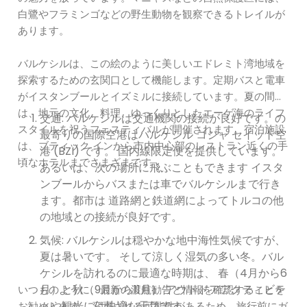
白鷺やフラミンゴなどの野生動物を観察できるトレイルが
あります。
バルケシルは、この絵のように美しいエドレミト湾地域を
探索するための玄関口として機能します。定期バスと電車
がイスタンブールとイズミルに接続しています。夏の間
は、地元の文化、料理、ゆっくりとしたエーゲ海のライフ
交通: バルケシルは交通機関の接続が良好です。の
スタイルを祝うフェスティバルが開催されます。宿泊施設
最寄りの国際空港はバルケシル コジャ セイット空
は、ブティック インから市内中心部のレストラン近くの手
港 (BZI) です。 国内線限定便を提供しています。
頃なホテルまでさまざまです。
あるいは、次の場所に飛ぶこともできます イスタ
ンブールからバスまたは車でバルケシルまで行き
ます。都市は 道路網と鉄道網によってトルコの他
の地域との接続が良好です。
気候: バルケシルは穏やかな地中海性気候ですが、
夏は暑いです。 そして涼しく湿気の多い冬。バル
ケシルを訪れるのに最適な時期は、 春（4月から6
月）と秋（9月から11月） アウトドアアクティビテ
いつものように、最新の渡航勧告と情報を確認することを
ィや観光には快適な天気です。
お勧めします。 変更される可能性があるため、旅行前にガ