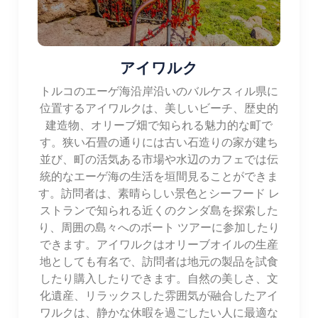
アイワルク
トルコのエーゲ海沿岸沿いのバルケスィル県に
位置するアイワルクは、美しいビーチ、歴史的
建造物、オリーブ畑で知られる魅力的な町で
す。狭い石畳の通りには古い石造りの家が建ち
並び、町の活気ある市場や水辺のカフェでは伝
統的なエーゲ海の生活を垣間見ることができま
す。訪問者は、素晴らしい景色とシーフード レ
ストランで知られる近くのクンダ島を探索した
り、周囲の島々へのボート ツアーに参加したり
できます。アイワルクはオリーブオイルの生産
地としても有名で、訪問者は地元の製品を試食
したり購入したりできます。自然の美しさ、文
化遺産、リラックスした雰囲気が融合したアイ
ワルクは、静かな休暇を過ごしたい人に最適な