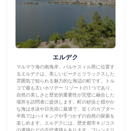
エルデク
マルマラ海の南海岸、バルケスィル県に位置す
るエルデクは、美しいビーチとリラックスした
雰囲気で知られる魅力的な海辺の町です。トル
コで最も古いホリデー リゾートの 1 つであり、
自然の美しさと歴史的重要性が完璧に融合した
場所を訪問者に提供します。町の砂浜と穏やか
な海は水泳や日光浴に最適で、近くのカプダー
半島ではハイキングや手つかずの自然の探索を
楽しめます。エルデクには、歴史都市キジコス
の遺跡などの古代遺跡もあります。フレンドリ