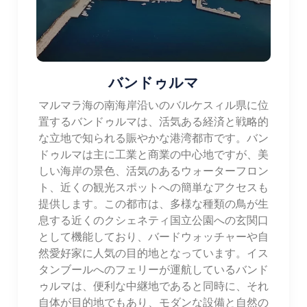
バンドゥルマ
マルマラ海の南海岸沿いのバルケスィル県に位
置するバンドゥルマは、活気ある経済と戦略的
な立地で知られる賑やかな港湾都市です。バン
ドゥルマは主に工業と商業の中心地ですが、美
しい海岸の景色、活気のあるウォーターフロン
ト、近くの観光スポットへの簡単なアクセスも
提供します。この都市は、多様な種類の鳥が生
息する近くのクシェネティ国立公園への玄関口
として機能しており、バードウォッチャーや自
然愛好家に人気の目的地となっています。イス
タンブールへのフェリーが運航しているバンド
ゥルマは、便利な中継地であると同時に、それ
自体が目的地でもあり、モダンな設備と自然の