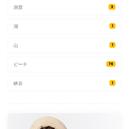
洞窟
3
湖
1
山
1
ビーチ
76
峡谷
1