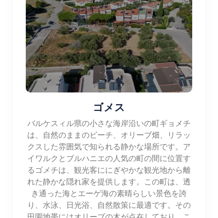
ルクトースト」（さまざまな具材が入った特製サ
ンドイッチ）。 滞在中に地元の美味しい料理を味
わう機会をお見逃しなく。
にアクセスしてください。
宿泊施設: バルケスィルではさまざまな宿泊施設の
オプションを提供しています。 ホテル、ゲストハ
ウス、リゾートを含む。最適なオプションを見つ
けることができます 予算や好みはさまざまです。
ゴメス
バルケスィル県の小さな海岸沿いの町ギョメチ
は、自然のままのビーチ、オリーブ畑、リラッ
クスした雰囲気で知られる静かな場所です。ア
イワルクとブルハニエの人気の町の間に位置す
るゴメチは、観光客ににぎやかな観光地から離
れた静かな隠れ家を提供します。この町は、透
き通った海とエーゲ海の素晴らしい景色を誇
り、水泳、日光浴、自然散策に最適です。その
田園地帯にはオリーブの木が点在しており、こ