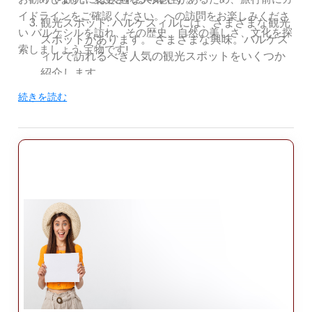
イドラインをご確認ください。への訪問をお楽しみくださ
観光スポット: バルケスィルには、さまざまな観光
い バルケシルを訪れ、その歴史、自然の美しさ、文化を探
スポットがあります。 さまざまな興味。バルケス
索しましょう 宝物です!
ィルで訪れるべき人気の観光スポットをいくつか
紹介します。
カズダー国立公園: イダ山、カズダー国立公園とし
続きを読む
ても知られています。 多様な動植物が生息するこ
とで有名な美しい自然地域です。 ハイキングコー
スや美しい風景。アウトドアに最適なスポットで
す ハイキング、キャンプ、ピクニックなどのアク
ティビティ。
アイワルク: エーゲ海に面した魅力的な海岸沿いの
町、アイワルク 絵のように美しい通り、歴史的な
家々、そして美しい街並みで知られています。 ビ
ーチ。旧市街の狭い通りを散策し、歴史的な建物
を訪れます。 クンダ島に行ったら、地元料理、特
にシーフードをお楽しみください。