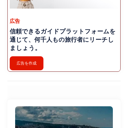
ウズンギョル: トラブゾ​​ンから約 100 キロメートル
に位置するウズンギョルは、 美しい湖に囲まれた
ことで知られる魅惑的な山間の村 緑豊かな森と伝
広告
統的な木造家屋。楽しんでください 静かなエリア
信頼できるガイドプラットフォームを
で、湖の周りをゆっくりと散歩し、味覚を味わっ
通じて、何千人もの旅行者にリーチし
てください。 魅力的なレストランで郷土料理をお
楽しみください。
ましょう。
トラブゾン城: トラブゾ​​ン城は、トラブゾン要塞と
広告を作成
しても知られています。 街と黒海を見渡す歴史的
建造物。探検してください 古代の壁や塔を見学
し、要塞内の博物館を訪れてください。 この地域
の歴史について学びましょう。
郷土料理: トラブゾ​​ンは独特で風味豊かな料理で有
名です 料理。試してみたい地元料理には、「アク
チャバト ミートボール」（一種のミートボール）
などがあります。 大きさと味で知られるミートボ
ール）、「クイマック」（チーズと コーンミール