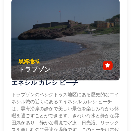
黒海地域
トラブゾン
エネシル カレシ ビーチ
トラブゾンのベシクドゥズ地区にある歴史的なエイ
ネシル城の近くにあるエイネシル カレシ ビーチ
は、黒海沿岸の静かで美しい景色を楽しみながら休
暇を過ごすことができます。きれいな水と静かな雰
囲気があり、静かな環境で水泳、日光浴、リラック
スを楽しむのに最適な場所です。このビーチは古代