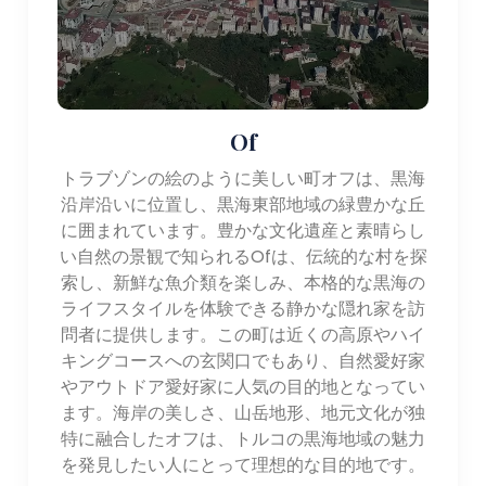
Of
トラブゾンの絵のように美しい町オフは、黒海
沿岸沿いに位置し、黒海東部地域の緑豊かな丘
に囲まれています。豊かな文化遺産と素晴らし
い自然の景観で知られるOfは、伝統的な村を探
索し、新鮮な魚介類を楽しみ、本格的な黒海の
ライフスタイルを体験できる静かな隠れ家を訪
問者に提供します。この町は近くの高原やハイ
キングコースへの玄関口でもあり、自然愛好家
やアウトドア愛好家に人気の目的地となってい
ます。海岸の美しさ、山岳地形、地元文化が独
特に融合したオフは、トルコの黒海地域の魅力
を発見したい人にとって理想的な目的地です。