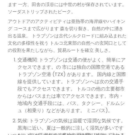
ます 一方、田舎の渓谷には中世の村が保存されています。
ソーダストリップされたピーク。
アウトドアのアクティビティは亜熱帯の海岸線やハイキン
グ コースまで広がります 森を切り裂き、自然の中に湧き
出る温泉。 トラブゾンは古代シルクロードに組み込まれた
文化の多様性を祝う トルコ北東部の自然への玄関口として
の役割を果たしながら、貿易ルートを確立 美しさ。
交通機関: トラブゾ​​ンは交通の便がよく、簡単にア
クセスできます。の 市には独自の国際空港である
トラブゾン空港 (TZX) があります。 国内線と国際
線を提供しています。トラブゾンへは次の交通手
段でもアクセスできます。 トルコの他の主要都市
からはバスまたは車でアクセスできます。市内・
地域内 交通手段には、バス、タクシー、ドルムシ
ュ（相乗り）などがあります。 ミニバス)。
気候: トラブゾ​​ンの気候は温暖で湿潤な気候です。
黒海に近い。夏は一般的に涼しく湿気が多いです