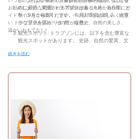
が、 冬は穏やかで、多少の雨が降ります。訪れる
いつものように、最新の渡航勧告と情報を確認することを
のに最適な時期 トラブゾンは春（4月から6月）と
お勧めします。 変更される可能性があるため、旅行前にガ
秋（9月から6月）です。 11 月）天気が良く、緑豊
イドラインをご確認ください。への訪問をお楽しみくださ
かな景色が広がります。 緑色。
い トラブゾンを訪れ、その豊かな歴史、自然の美しさ、
温かいおもてなし!
観光スポット: トラブゾ​​ンには、以下を含む豊富な
観光スポットがあります。 史跡、自然の驚異、文
化的ランドマーク。ここにあるいくつかの トラブ
続きを読む
ゾンで人気の観光スポット:
トラブゾンのアヤソフィア: 中世の教会を改装した
この博物館は、 トラブゾンの必見の観光スポッ
ト。見事なビザンチンを鑑賞 宗教的な場面を描い
た建築と複雑なフレスコ画
スメラ修道院: メラ山の崖の上に建つスメラ修道院
修道院はトラブゾンの象徴的な観光スポットで
す。この古代ギリシャ正教は、 修道院の歴史は 4
世紀にまで遡り、息を呑むような景色を眺めるこ
とができます。 周囲の森林に覆われた渓谷。