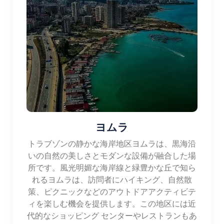
料理）、名物「ハムシ」（黒海アンチョビ） 地域
の。地元のお茶を味わう機会をお見逃しなく。 は
トラブゾンの文化の重要な部分です。
宿泊施設: トラブゾ​​ンには幅広い宿泊施設のオプシ
ョンがあります。 ホテル、リゾート、ゲストハウ
スを含む。こうした施設の多くは、 市内中心部に
近く、アクセス便利な立地です アトラクション、
ショッピングエリア、レストランなど。
ヨムラ
トラブゾンの静かな海岸地区ヨムラは、黒海沿
いの自然の美しさとモダンな設備が融合した場
所です。風光明媚な海岸線と緑豊かな丘で知ら
れるヨムラは、訪問者にハイキング、自然散
策、ピクニックなどのアウトドアアクティビテ
ィを楽しむ機会を提供します。この地区には近
代的なショッピング センターやレストランもあ