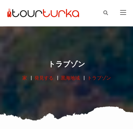
トラブゾン
家
発見する
黒海地域
トラブゾン