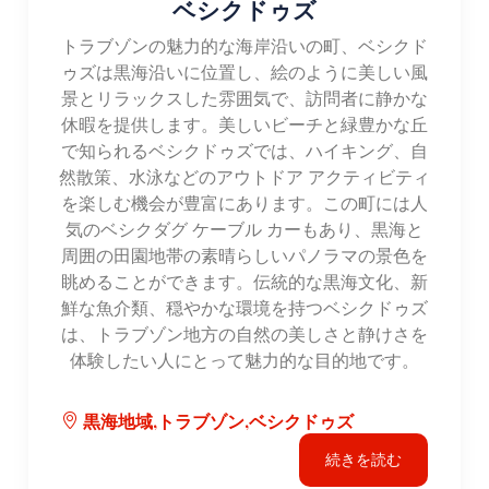
ベシクドゥズ
トラブゾンの魅力的な海岸沿いの町、ベシクド
ゥズは黒海沿いに位置し、絵のように美しい風
景とリラックスした雰囲気で、訪問者に静かな
休暇を提供します。美しいビーチと緑豊かな丘
で知られるベシクドゥズでは、ハイキング、自
然散策、水泳などのアウトドア アクティビティ
を楽しむ機会が豊富にあります。この町には人
気のベシクダグ ケーブル カーもあり、黒海と
周囲の田園地帯の素晴らしいパノラマの景色を
眺めることができます。伝統的な黒海文化、新
鮮な魚介類、穏やかな環境を持つベシクドゥズ
は、トラブゾン地方の自然の美しさと静けさを
体験したい人にとって魅力的な目的地です。
黒海地域,トラブゾン,ベシクドゥズ
続きを読む