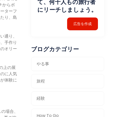
て、何千人もの旅行者
チからボ
にリーチしましょう。
ォーターフ
れたり、島
広告を作成
狭い通り、
ル、手作り
ブログカテゴリー
元のオリー
やる事
の上の展
るのに人気
素が体験に
旅程
経験
しの場合、
How To Go