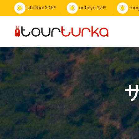
istanbul
30.5
°
antalya
32.1
°
mug