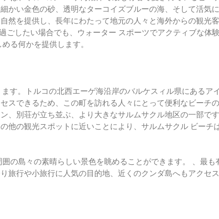
め細かい金色の砂、透明なターコイズブルーの海、そして活気
い自然を提供し、長年にわたって地元の人々と海外からの観光
を過ごしたい場合でも、ウォーター スポーツでアクティブな体
しめる何かを提供します。
にあります。トルコの北西エーゲ海沿岸のバルケスィル県にあるア
クセスできるため、この町を訪れる人々にとって便利なビーチ
ラン、別荘が立ち並ぶ、より大きなサルムサクル地区の一部で
の他の観光スポットに近いことにより、サルムサクル ビーチ
周囲の島々の素晴らしい景色を眺めることができます。 、最も
帰り旅行や小旅行に人気の目的地、近くのクンダ島へもアクセ