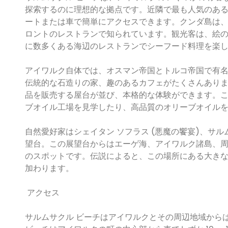
探索するのに理想的な拠点です。近隣で最も人気のある目的
ートまたは車で簡単にアクセスできます。クンダ島は
ロントのレストランで知られています。観光客は、絵
に数多くある海辺のレストランでシーフード料理を楽
アイワルク自体では、オスマン帝国とトルコ帝国で有
伝統的な石造りの家、趣のあるカフェがたくさんあり
品を販売する屋台が並び、本格的な体験ができます。
ブオイル工場を見学したり、高品質のオリーブオイル
自然愛好家はシェイタン ソフラス (悪魔の饗宴)、サ
望台。この展望台からはエーゲ海、アイワルク諸島、
のスポットです。伝説によると、この場所にある大き
加わります。
アクセス
サルムサクル ビーチはアイワルクとその周辺地域から