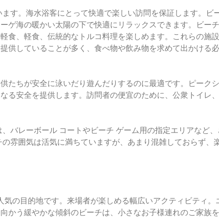
います。海水浴客にとって快適で楽しい訪問を保証します。ビ
エーゲ海の暖かい太陽の下で快適にリラックスできます。ビー
、軽食、軽食、伝統的なトルコ料理を楽しめます。これらの施
を提供していることが多く、食べ物や飲み物を求めて出かける
子供たちが安全に泳いだり遊んだりするのに最適です。ピーク
らなる安全を提供します。訪問者の便宜のために、公衆トイレ
は、バレーボール コートやビーチ ゲーム用の指定エリアなど、
チの雰囲気は活気に満ちていますが、あまり混雑しておらず、
に人気の目的地です。来場者が楽しめる幅広いアクティビティ。
に向かう緩やかな傾斜のビーチは、小さなお子様連れのご家族