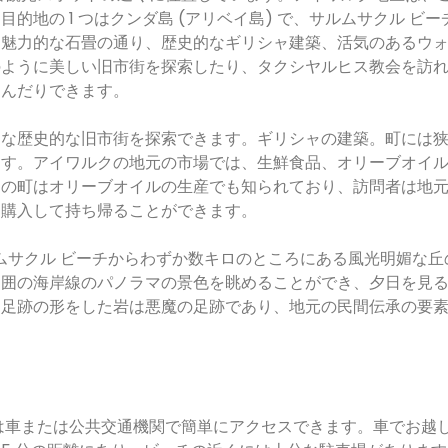
地の 1 つはクンダ島 (アリベイ島) で、サルムサクル ビー
、魅力的な石畳の通り、歴史的なギリシャ建築、活気のあるウ
のように美しい旧市街を探索したり、タクシヤルヒス教会を訪
しんだりできます。
名な歴史的な旧市街を探索できます。ギリシャの建築。町には
ます。アイワルクの地元の市場では、生鮮食品、オリーブオイ
この町はオリーブオイルの生産でも知られており、訪問者は地
を購入して持ち帰ることができます。
ルムサクル ビーチからわずか数キロのところにある風光明媚な丘
周囲の海岸線のパノラマの景色を眺めることができ、夕日を見
な足跡の形をした岩は悪魔の足跡であり、地元の民間伝承の要
は車または公共交通機関で簡単にアクセスできます。車でお越