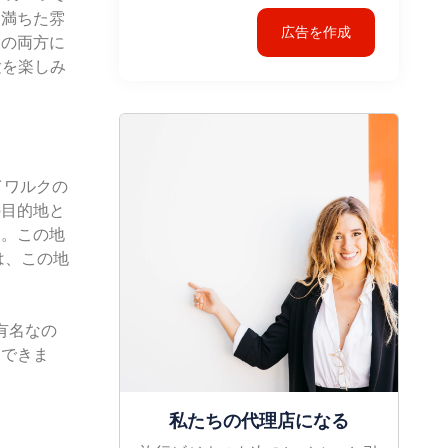
に満ちた雰
広告を作成
客の両方に
験を楽しみ
イワルクの
の目的地と
す。この地
は、この地
有名なの
スできま
私たちの代理店になる