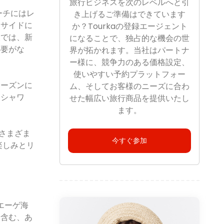
旅行ビジネスを次のレベルへと引
ーチにはレ
き上げるご準備はできています
チサイドに
か？Tourkaの登録エージェント
設では、新
になることで、独占的な機会の世
必要がな
界が拓かれます。当社はパートナ
ー様に、競争力のある価格設定、
使いやすい予約プラットフォー
シーズンに
ム、そしてお客様のニーズに合わ
、シャワ
せた幅広い旅行商品を提供いたし
ます。
さまざま
今すぐ参加
楽しみとリ
エーゲ海
を含む、あ