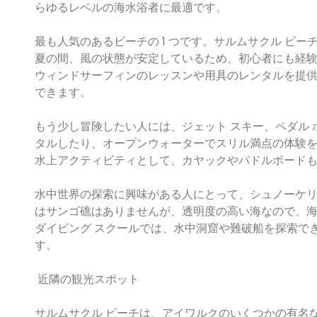
らゆるレベルの海水浴者に最適です。
最も人気のあるビーチの 1 つです。サルムサクル ビ
夏の間、風の状態が安定しているため、初心者にも経
ウィンドサーフィンのレッスンや用具のレンタルを提
できます。
もう少し冒険したい人には、ジェット スキー、ペダル 
タルしたり、オープンウォーターでスリル満点の体験
水上アクティビティとして、カヤックやパドルボード
水中世界の探索に興味がある人にとって、シュノーケリ
はサンゴ礁はありませんが、透明度の高い海なので、
ダイビング スクールでは、水中洞窟や難破船を探索で
す。
近隣の観光スポット
サルムサクル ビーチは、アイワルクのいくつかの有名