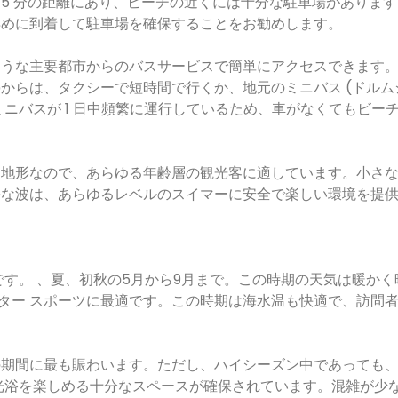
 15 分の距離にあり、ビーチの近くには十分な駐車場がありま
早めに到着して駐車場を確保することをお勧めします。
ような主要都市からのバスサービスで簡単にアクセスできます
らは、タクシーで短時間で行くか、地元のミニバス (ドルムシ
ニバスが 1 日中頻繁に運行しているため、車がなくてもビー
な地形なので、あらゆる年齢層の観光客に適しています。小さ
かな波は、あらゆるレベルのスイマーに安全で楽しい環境を提
です。 、夏、初秋の5月から9月まで。この時期の天気は暖かく
ウォーター スポーツに最適です。この時期は海水温も快適で、訪問
この期間に最も賑わいます。ただし、ハイシーズン中であっても
光浴を楽しめる十分なスペースが確保されています。混雑が少