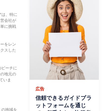
アは、特に
運営会社が
簡単に挑戦
キーをレン
ックスした
のビーチに
クの地元の
ていま
広告
信頼できるガイドプラ
ットフォームを通じ
この地域を