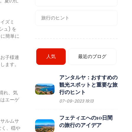
す。夏の忙
旅行のヒント
。イズミ
ュ) を
チに簡単に
人気
最近のブログ
なお子様連
供します。
アンタルヤ：おすすめの
観光スポットと重要な旅
行のヒント
晴れ、気
者はエーゲ
07-09-2023 19:13
フェティエへの10日間
、サルムサ
の旅行のアイデア
なく、穏や