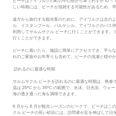
ビーチはアイワルクの町の中心部から車でわずか 10 ～
しい時期には、ビーチが混雑する可能性があるため、
遠方から旅行する観光客のために、アイワルクは次の
ル、イスタンブール、バルケシル。アイワルクのバス停か
利用してサルムサクル ビーチに行くことができます。ミ
行くことができます。
ビーチに着いたら、施設に簡単にアクセスでき、平ら
れのご家族やお年寄りも含めて。ビーチの浅瀬と穏や
訪れるのに最適な時期
サルムサクル ビーチを訪れるのに最適な時期は、晩春
温は 25°C から 35°C の範囲で、水泳、日光浴、
海の透き通った海を満喫できます。
6 月から 8 月が観光シーズンのピークで、ビーチは
クル ビーチの長い砂浜には、訪問者が足を伸ばして日