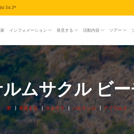
la
34.3
°
家
インフォメーション
発見する
活動内容
ツアー
サルムサクル ビー
家
発見する
マルマラ
バルケシル
アイワルク