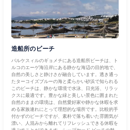
造船所のビーチ
バルケスィルのギョメチにある造船所ビーチは、ト
ルコのエーゲ海沿岸にある静かな海辺の目的地で、
自然の美しさと静けさが融合しています。透き通っ
たターコイズブルーの海と柔らかい砂浜で知られる
このビーチは、静かな環境で水泳、日光浴、リラッ
クスに最適です。豊かな緑と美しい景色に囲まれた
自然のままの環境は、自然愛好家や静かな休暇を求
める家族連れにとって理想的な場所です。比較的手
付かずのビーチですが、素朴で落ち着いた雰囲気が
漂い、人混みから離れてリフレッシュできる休暇を