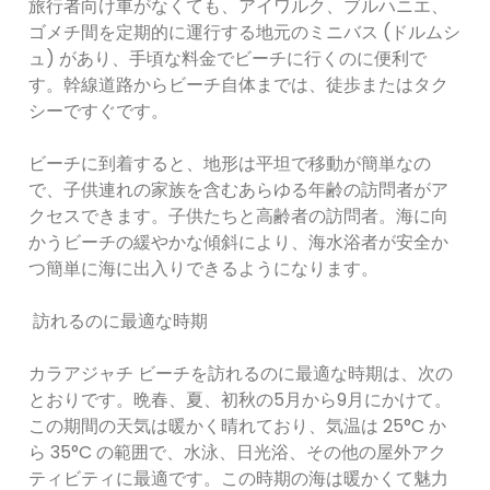
旅行者向け車がなくても、アイワルク、ブルハニエ、
ゴメチ間を定期的に運行する地元のミニバス (ドルムシ
ュ) があり、手頃な料金でビーチに行くのに便利で
す。幹線道路からビーチ自体までは、徒歩またはタク
シーですぐです。
ビーチに到着すると、地形は平坦で移動が簡単なの
で、子供連れの家族を含むあらゆる年齢の訪問者がア
クセスできます。子供たちと高齢者の訪問者。海に向
かうビーチの緩やかな傾斜により、海水浴者が安全か
つ簡単に海に出入りできるようになります。
訪れるのに最適な時期
カラアジャチ ビーチを訪れるのに最適な時期は、次の
とおりです。晩春、夏、初秋の5月から9月にかけて。
この期間の天気は暖かく晴れており、気温は 25°C か
ら 35°C の範囲で、水泳、日光浴、その他の屋外アク
ティビティに最適です。この時期の海は暖かくて魅力