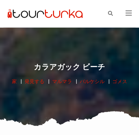
カラアガック ビーチ
家
発見する
マルマラ
バルケシル
ゴメス