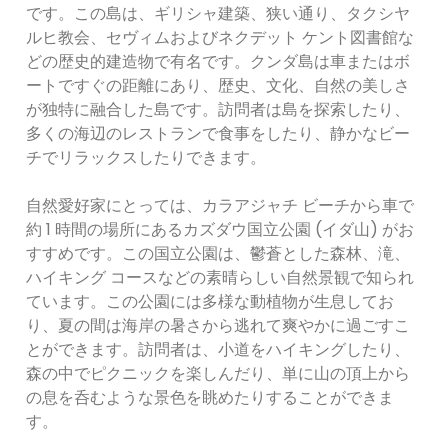
です。この島は、ギリシャ建築、狭い通り、タクシヤ
ルヒ教会、セヴィムおよびネクデット ケント図書館な
どの歴史的建造物で有名です。クンダ島は車またはボ
ートですぐの距離にあり、歴史、文化、自然の美しさ
が独特に融合した島です。訪問者は島を探索したり、
多くの海辺のレストランで食事をしたり、静かなビー
チでリラックスしたりできます。
自然愛好家にとっては、カラアジャチ ビーチから車で
約 1 時間の場所にあるカズダウ国立公園 (イダ山) がお
すすめです。この国立公園は、鬱蒼とした森林、滝、
ハイキング コースなどの素晴らしい自然景観で知られ
ています。この公園には多様な動植物が生息してお
り、夏の間は海岸の暑さから逃れて爽やかに過ごすこ
とができます。訪問者は、小道をハイキングしたり、
森の中でピクニックを楽しんだり、単に山の頂上から
の息を呑むような景色を眺めたりすることができま
す。