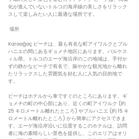
化が進んでいないトルコの海岸線の美しさをリラック
スして楽しみたい人に最適な場所です。
場所
Karaağaç ビーチは、最も有名な町アイワルクとブル
ハニエの間にあるギョメチ地区にあります。バルケス
ィル県。トルコのエーゲ海沿岸のこの地域は、手付か
ずの静かなビーチで有名で、賑やかな観光地から離れ
たリラックスした雰囲気を好む人に人気の目的地で
す。
ビーチはホテルから車ですぐのところにあります。ギ
ョメチの町の中心部にあり、近くの町アイワルク (約
25 キロメートル離れたところ) やブルハニエ (約 15 キ
ロメートル離れたところ) から簡単にアクセスできま
す。エーゲ海沿岸沿いに位置するこのホテルは、訪問
者に海の素晴らしい景色を提供し、このエリアはオリ