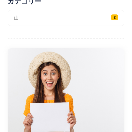
カテゴリー
ションを提供しています。 ホテル、ゲストハウ
ス、お手頃価格の施設など。多くの これらは市内
中心部に位置しており、アクセスが便利です。 ア
山
2
メニティとサービス。