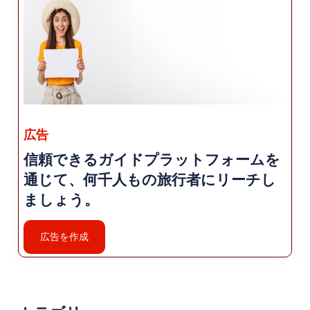
ずの自然の美しさに浸ってください。
スキー: 冬の間に八狩を訪れると、 メルガ ブタン
スキー リゾートでスキーやスノーボードを楽しみ
ましょう。この人気の ウィンター スポーツの目的
地には、あらゆるレベルに適したゲレンデがあ
り、 レンタル用品やスキー スクールもあります。
広告
郷土料理: ハッカリは、独特の料理の伝統を誇り、
その影響を受けています。 クルド人と地域の伝統
信頼できるガイドプラットフォームを
による。地元の味を試すチャンスをお見逃しなく
通じて、何千人もの旅行者にリーチし
「Kürt Böreği」（クルド菓子）、「Dilber
ましょう。
Dudağı」（クルド菓子）などの名物料理 デザー
トの一種）と「タンドゥル・ケバブ」（オーブン
広告を作成
で焼いたケバブ）。発見できる 伝統的なレストラ
ンや本場の味を味わえる地元の飲食店 はっかり料
理の代表格。
宿泊施設: ハッカリではさまざまな宿泊施設のオプ