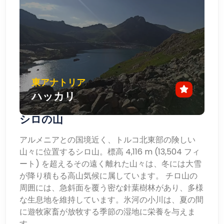
東アナトリア
ハッカリ
シロの山
アルメニアとの国境近く、トルコ北東部の険しい
山々に位置するシロ山。標高 4,116 m (13,504 フィ
ート) を超えるその遠く離れた山々は、冬には大雪
が降り積もる高山気候に属しています。 チロ山の
周囲には、急斜面を覆う密な針葉樹林があり、多様
な生息地を維持しています。氷河の小川は、夏の間
に遊牧家畜が放牧する季節の湿地に栄養を与えま
す。