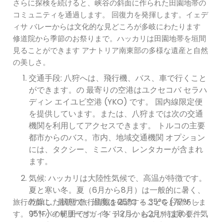
さらに探検を続けると、峡谷の斜面に作られた田園地帯の
コミュニティを通過します。 回復力を発揮します。イェデ
ィサ バレーからは文化的な見どころが多岐にわたります
修道院から季節のお祭りまで。ハッカリは田園地帯を垣間
見ることができます アナトリア南東部の多様な遺産と自然
の美しさ。
交通手段: 八狩へは、飛行機、バス、車で行くこと
ができます。の 最寄りの空港はユクセコバ セラハ
ディン エイユビ空港 (YKO) です。 国内線限定便
を提供しています。または、八狩までは次の交通
機関を利用してアクセスできます。 トルコの主要
都市からのバス。市内、地域交通機関 オプション
には、タクシー、ミニバス、レンタカーが含まれ
ます。
気候: ハッカリは大陸性気候で、高温が特徴です。
夏と寒い冬。夏（6月から8月）は一般的に暑く、
乾燥した状態で、温度は 25°C ～ 35°C (77°F ～
旅行の前に、最新の旅行情報を確認することをお勧めしま
95°F) の範囲です。 冬（12月から2月）は寒く、気
す。 アドバイザリーとガイドライン、および特定の要件