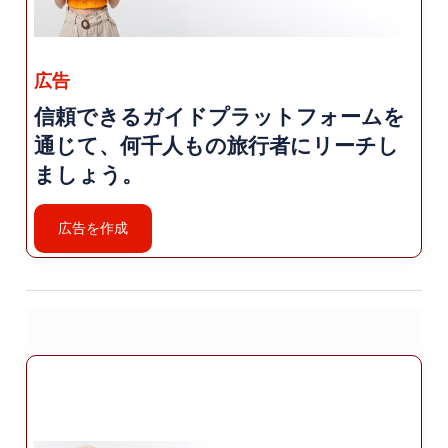
はオスマン帝国時代に遡ります。 ムラット川にま
たがるこの地域の豊かな証拠です。 建築遺産。
広告
ハサンケイフ: ハッカリ自体ではありませんが、古
代都市への訪問 ハサンケイフを強くお勧めしま
信頼できるガイドプラットフォームを
す。隣のバットマンにあります ハサンケイフ州に
通じて、何千人もの旅行者にリーチし
は、歴史的な素晴らしい洞窟住居が残っていま
ましょう。
す。 遺跡と象徴的なハサンケイフ城。
広告を作成
アウトドア アクティビティ: ハッカリはアウトドア
愛好家にとっての楽園です。 息を呑むような自然
の風景の中でさまざまなアクティビティを提供し
ています。 ここではいくつかの注目すべきオプシ
ョンを示します。
ハイキングとトレッキング: 美しい小道や山を探索
しましょう ハッカリの周囲。この地域ではハイキ
ングやトレッキングが数多く楽しめます さまざま
なスキルレベルに適したルートを提供し、 手つか