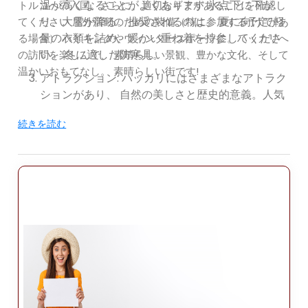
温が高くなることがよくあります 氷点下に下が
トルコへの入国。さらに、適切なギアがあることを確認し
り、大雪が降る。推奨されるのは、 夏に向けて軽
てください 屋外活動のための装備（特に参加する予定があ
量の衣類を詰め、暖かい重ね着を持参してくださ
る場合） ハイキングやウィンタースポーツに。ハッカリへ
い。 冬に適した防寒具。
の訪問を楽しんで、 素晴らしい景観、豊かな文化、そして
温かいおもてなし。 素晴らしい街です!
アトラクション: ハッカリにはさまざまなアトラク
ションがあり、 自然の美しさと歴史的意義。人気
のスポットをいくつかご紹介します 訪問するには:
続きを読む
スファン山: 荘厳な火山、スファン山を発見 八狩の
近くにある山。この雄大な山頂は息を呑むような
美しさを見せてくれます ハイキング、トレッキン
グ、登山の景色と機会。
シロサット山脈: 美しいシロサット山脈の一部を探
索しましょう。 タウラス山脈。これらの山はアウ
トドアに最適です ハイキング、キャンプ、自然写
真撮影などのアクティビティ。
イシャク パシャ橋: 歴史的なイシャク パシャ橋を
訪れてください。 ゲヴァシュ村の近く。この石橋