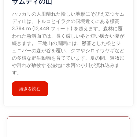
サムディの山
ハッカリの人里離れた険しい地形にそびえ立つサム
ディ山は、トルコとイラクの国境近くにある標高
3,794 m (12,448 フィート) を超えます。森林に覆
われた急斜面では、長く厳しい冬と短い暖かい夏が
続きます。 三地山の周囲には、鬱蒼とした松とジ
ュニパーの森が谷を覆い、クマやシロイワヤギなど
の多様な野生動物を育てています。夏の間、遊牧民
や群れが放牧する湿地に氷河の小川が流れ込みま
す。
続きを読む