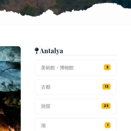
Antalya
美術館・博物館
3
古都
13
洞窟
23
湖
1