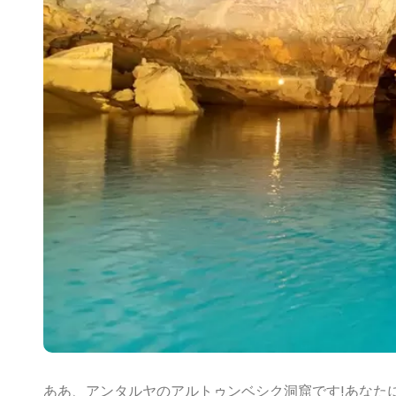
ああ、アンタルヤのアルトゥンベシク洞窟です!あなた