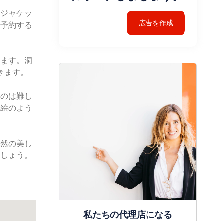
いジャケッ
広告を作成
を予約する
います。洞
きます。
るのは難し
の絵のよう
自然の美し
ましょう。
私たちの代理店になる