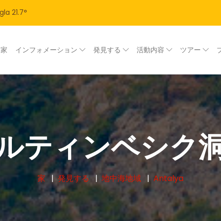
gla
21.7
°
家
インフォメーション
発見する
活動内容
ツアー
ルティンベシク
家
発見する
地中海地域
Antalya