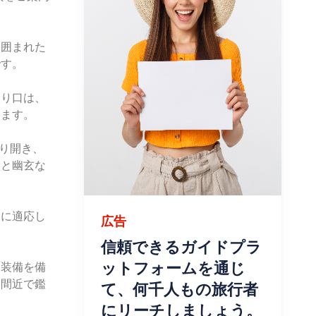
に囲まれた
です。
入り口は、
います。
り開き、
層と幽玄な
闇に適応し
広告
信頼できるガイドプラ
ットフォームを通じ
な装備を備
を間近で鑑
て、何千人もの旅行者
にリーチしましょう。