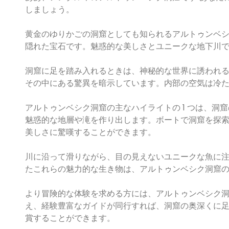
しましょう。
黄金のゆりかごの洞窟としても知られるアルトゥンベ
隠れた宝石です。魅惑的な美しさとユニークな地下川
洞窟に足を踏み入れるときは、神秘的な世界に誘われ
その中にある驚異を暗示しています。内部の空気は冷
アルトゥンベシク洞窟の主なハイライトの 1 つは、
魅惑的な地層や滝を作り出します。ボートで洞窟を探
美しさに驚嘆することができます。
川に沿って滑りながら、目の見えないユニークな魚に
たこれらの魅力的な生き物は、アルトゥンベシク洞窟
より冒険的な体験を求める方には、アルトゥンベシク
え、経験豊富なガイドが同行すれば、洞窟の奥深くに
賞することができます。