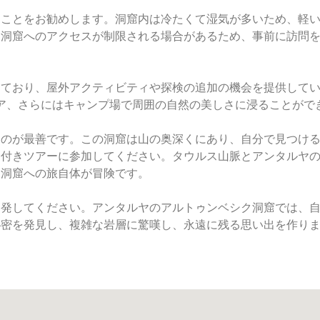
ることをお勧めします。洞窟内は冷たくて湿気が多いため、軽
に洞窟へのアクセスが制限される場合があるため、事前に訪問
しており、屋外アクティビティや探検の追加の機会を提供して
リア、さらにはキャンプ場で周囲の自然の美しさに浸ることがで
るのが最善です。この洞窟は山の奥深くにあり、自分で見つけ
ド付きツアーに参加してください。タウルス山脈とアンタルヤ
、洞窟への旅自体が冒険です。
出発してください。アンタルヤのアルトゥンベシク洞窟では、
秘密を発見し、複雑な岩層に驚嘆し、永遠に残る思い出を作り