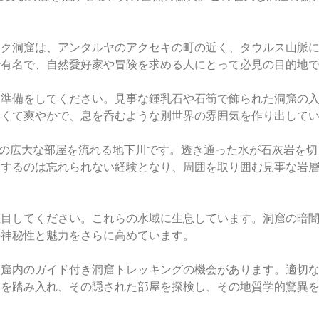
シク洞窟は、アンタルヤのアクセキの町の近く、タウルス山脈
で有名で、自然愛好家や冒険を求める人にとって必見の目的地
る準備をしてください。見事な鍾乳石や石筍で飾られた洞窟の
たくて爽やかで、息を呑むような別世界の雰囲気を作り出して
洞窟の広大な部屋を流れる地下川です。透き通った水が石灰岩を切
索するのは忘れられない経験となり、周囲を取り囲む見事な岩
注目してください。これらの水域に生息しています。洞窟の暗
の神秘性と魅力をさらに高めています。
洞窟内のガイド付き洞窟トレッキングの機会があります。適切
足を踏み入れ、その隠された部屋を探検し、その地質学的驚異