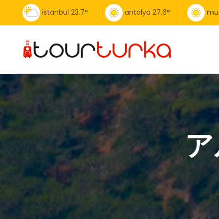
istanbul
23.7
°
antalya
27.6
°
mu
ア