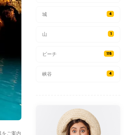
城
4
山
1
ビーチ
115
峡谷
4
異をご案内