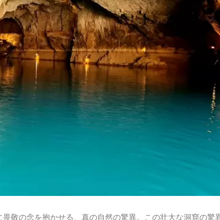
に畏敬の念を抱かせる、真の自然の驚異。この壮大な洞窟の驚