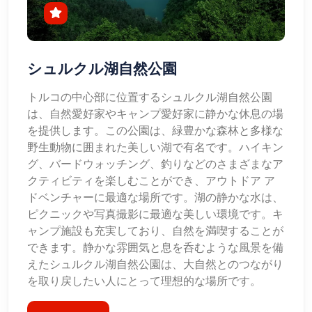
シュルクル湖自然公園
トルコの中心部に位置するシュルクル湖自然公園
は、自然愛好家やキャンプ愛好家に静かな休息の場
を提供します。この公園は、緑豊かな森林と多様な
野生動物に囲まれた美しい湖で有名です。ハイキン
グ、バードウォッチング、釣りなどのさまざまなア
クティビティを楽しむことができ、アウトドア ア
ドベンチャーに最適な場所です。湖の静かな水は、
ピクニックや写真撮影に最適な美しい環境です。キ
ャンプ施設も充実しており、自然を満喫することが
できます。静かな雰囲気と息を呑むような風景を備
えたシュルクル湖自然公園は、大自然とのつながり
を取り戻したい人にとって理想的な場所です。