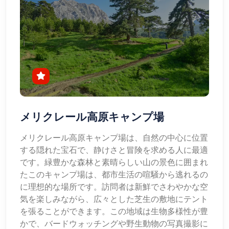
メリクレール高原キャンプ場
メリクレール高原キャンプ場は、自然の中心に位置
する隠れた宝石で、静けさと冒険を求める人に最適
です。緑豊かな森林と素晴らしい山の景色に囲まれ
たこのキャンプ場は、都市生活の喧騒から逃れるの
に理想的な場所です。訪問者は新鮮でさわやかな空
気を楽しみながら、広々とした芝生の敷地にテント
を張ることができます。この地域は生物多様性が豊
かで、バードウォッチングや野生動物の写真撮影に