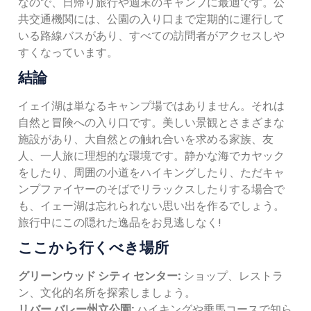
なので、日帰り旅行や週末のキャンプに最適です。公
共交通機関には、公園の入り口まで定期的に運行して
いる路線バスがあり、すべての訪問者がアクセスしや
すくなっています。
結論
イェイ湖は単なるキャンプ場ではありません。それは
自然と冒険への入り口です。美しい景観とさまざまな
施設があり、大自然との触れ合いを求める家族、友
人、一人旅に理想的な環境です。静かな海でカヤック
をしたり、周囲の小道をハイキングしたり、ただキャ
ンプファイヤーのそばでリラックスしたりする場合で
も、イェー湖は忘れられない思い出を作るでしょう。
旅行中にこの隠れた逸品をお見逃しなく!
ここから行くべき場所
グリーンウッド シティ センター:
ショップ、レストラ
ン、文化的名所を探索しましょう。
リバー バレー州立公園:
ハイキングや乗馬コースで知ら