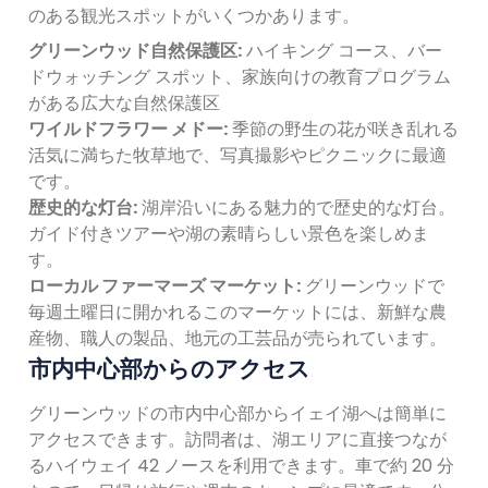
のある観光スポットがいくつかあります。
グリーンウッド自然保護区:
ハイキング コース、バー
ドウォッチング スポット、家族向けの教育プログラム
がある広大な自然保護区
ワイルドフラワー メドー:
季節の野生の花が咲き乱れる
活気に満ちた牧草地で、写真撮影やピクニックに最適
です。
歴史的な灯台:
湖岸沿いにある魅力的で歴史的な灯台。
ガイド付きツアーや湖の素晴らしい景色を楽しめま
す。
ローカル ファーマーズ マーケット:
グリーンウッドで
毎週土曜日に開かれるこのマーケットには、新鮮な農
産物、職人の製品、地元の工芸品が売られています。
市内中心部からのアクセス
グリーンウッドの市内中心部からイェイ湖へは簡単に
アクセスできます。訪問者は、湖エリアに直接つなが
るハイウェイ 42 ノースを利用できます。車で約 20 分