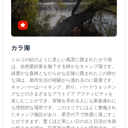
カラ湖
トルコの絵のように美しい風景に囲まれたカラ湖
は、自然愛好家を魅了する静かなキャンプ場です。
緑豊かな森林となだらかな丘陵に囲まれたこの静か
な湖は、都市生活の喧騒から逃れるのに最適です。
キャンパーはハイキング、釣り、バードウォッチン
グなどのさまざまなアウトドア アクティビティを
楽しむことができ、冒険を求める人にも家族連れに
も理想的な場所です。このエリアにはよく整備され
たキャンプ施設があり、星空の下で快適に過ごすこ
とができます。驚くほど美しい日の出と日没が水面