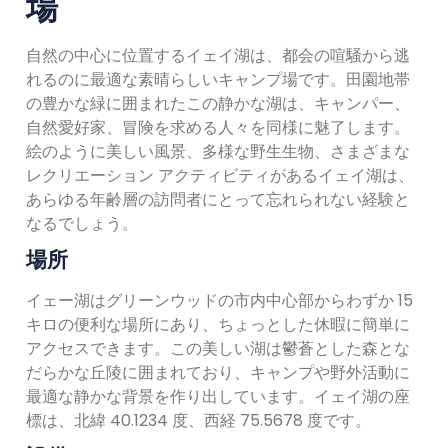
場
自然の中心に位置するイェイ湖は、都会の喧騒から逃
れるのに最適な素晴らしいキャンプ場です。田園地帯
の豊かな緑に囲まれたこの静かな湖は、キャンパー、
自然愛好家、冒険を求める人々を同様に魅了します。
絵のように美しい風景、多様な野生生物、さまざまな
レクリエーション アクティビティがあるイェイ湖は、
あらゆる年齢層の訪問者にとって忘れられない経験と
なるでしょう。
場所
イェー湖はグリーンウッドの市内中心部からわずか 15
キロの便利な場所にあり、ちょっとした休暇に簡単に
アクセスできます。この美しい湖は鬱蒼とした森とな
だらかな丘陵に囲まれており、キャンプや野外活動に
最適な静かな背景を作り出しています。イェイ湖の座
標は、北緯 40.1234 度、西経 75.5678 度です。