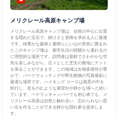
メリクレール高原キャンプ場
メリクレール高原キャンプ場は、自然の中心に位置
する隠れた宝石で、静けさと冒険を求める人に最適
です。緑豊かな森林と素晴らしい山の景色に囲まれ
たこのキャンプ場は、都市生活の喧騒から逃れるの
に理想的な場所です。訪問者は新鮮でさわやかな空
気を楽しみながら、広々とした芝生の敷地にテント
を張ることができます。この地域は生物多様性が豊
かで、バードウォッチングや野生動物の写真撮影に
最適な場所です。ハイキング コースは風景の中を
蛇行し、息をのむような展望台や静かな湖へと続い
ています。ベテランキャンパーでも初心者でも、メ
リクレール高原は自然と触れ合い、忘れられない思
い出を作ることができる静かな隠れ家を提供しま
す。