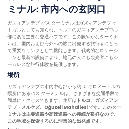
ミナル: 市内への玄関口
ガズィアンテプ バス ターミナルはガズィアンテプ オ
トガルとしても知られ、トルコのガズィアンテプ中心
部にある主要な交通ハブです。この賑やかなターミナ
ルは、国内および海外への旅に出発する旅行者にとっ
て重要なリンクとして機能します。戦略的なロケーシ
ョンと最新の設備により、地元の人にも観光客にもシ
ームレスな旅行体験を提供します。
場所
ガズィアンテプの市内中心部から約 10 キロメートルの
場所にあるバス ターミナルは、さまざまな交通手段で
簡単にアクセスできます。住所は
トルコ、ガズィアン
テプ・メルケズ、Oğuzeli Mahallesi です。このター
ミナルは主要道路や高速道路への接続が良好なので、
この地域を探索するのに理想的な出発点です。