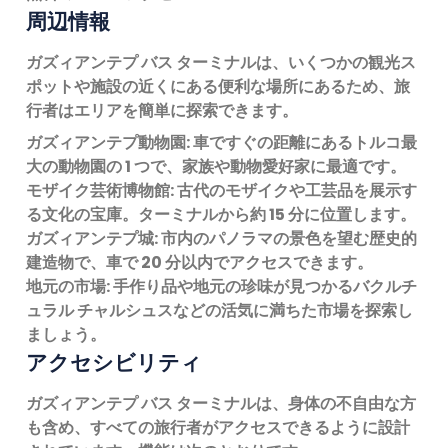
周辺情報
ガズィアンテプ バス ターミナルは、いくつかの観光ス
ポットや施設の近くにある便利な場所にあるため、旅
行者はエリアを簡単に探索できます。
ガズィアンテプ動物園:
車ですぐの距離にあるトルコ最
大の動物園の 1 つで、家族や動物愛好家に最適です。
モザイク芸術博物館:
古代のモザイクや工芸品を展示す
る文化の宝庫。ターミナルから約 15 分に位置します。
ガズィアンテプ城:
市内のパノラマの景色を望む歴史的
建造物で、車で 20 分以内でアクセスできます。
地元の市場:
手作り品や地元の珍味が見つかるバクルチ
ュラル チャルシュスなどの活気に満ちた市場を探索し
ましょう。
アクセシビリティ
ガズィアンテプ バス ターミナルは、身体の不自由な方
も含め、すべての旅行者がアクセスできるように設計