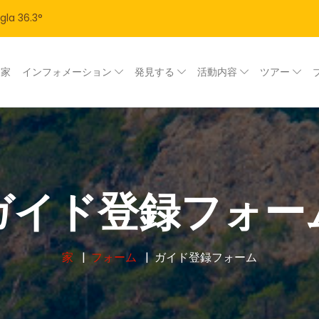
gla
36.3
°
家
インフォメーション
発見する
活動内容
ツアー
ガイド登録フォー
家
フォーム
ガイド登録フォーム