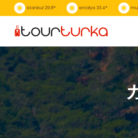
istanbul
29.8
°
antalya
33.4
°
mu