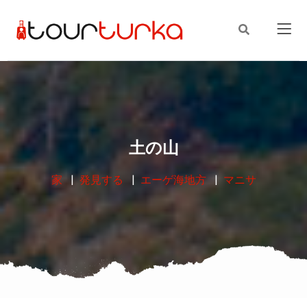
土の山
家
発見する
エーゲ海地方
マニサ