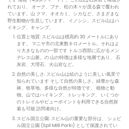
れており、 オーク、ブナ、松の木々が茂る森で覆われ
ています。山 クマ、オオカミ、シカなど、さまざまな
野生動物が生息しています。 イノシシ。スピル山はハ
イキング、キャンプ、
位置と地質: スピル山は標高約 30 メートルにあり
ます。 マニサ市の北東数キロメートル。それはよ
り大きなものの一部です トルコ西部に広がるメン
デレス山脈。の 山の特徴は多様な地層であり、 石
灰岩、大理石、火山岩など。
自然の美しさ: スピル山は絵のように美しい風景で
知られています そして自然の美しさ。緑豊かな森
林、牧草地、多様な自然が特徴です。 植物と動
物。山ではハイキング、トレッキング、 いくつか
のトレイルやビューポイントを利用できる自然探
索も可能 訪問者向け。
スピル国立公園: スピル山の重要な部分は、 シュピ
ル国立公園 (Spil Milli Parkı) として保護されてい