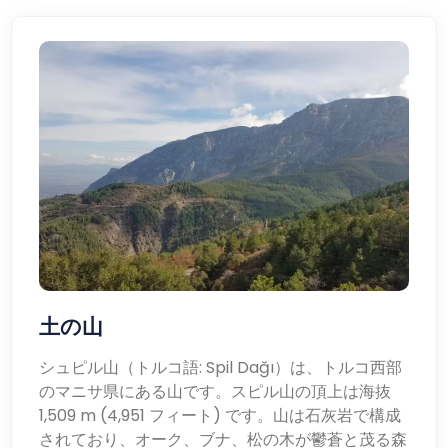
土の山
シュピル山（トルコ語: Spil Dağı）は、トルコ西部
のマニサ県にある山です。スピル山の頂上は海抜
1,509 m (4,951 フィート) です。山は石灰岩で構成
されており、オーク、ブナ、松の木が鬱蒼と茂る森