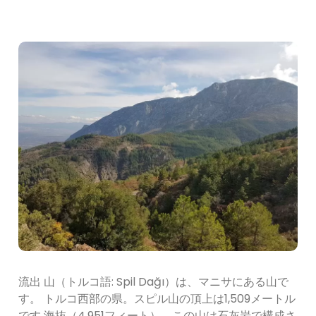
流出 山（トルコ語: Spil Dağı）は、マニサにある山で
す。 トルコ西部の県。スピル山の頂上は1,509メートル
です 海抜（4,951フィート）。この山は石灰岩で構成さ