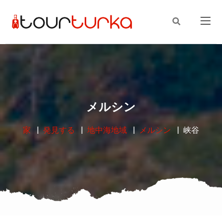
メルシン
家
発見する
地中海地域
メルシン
峡谷