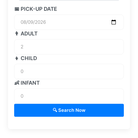
📅 PICK-UP DATE
👨 ADULT
👦 CHILD
👶 INFANT
🔍 Search Now