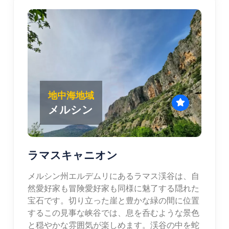
地中海地域
メルシン
ラマスキャニオン
メルシン州エルデムリにあるラマス渓谷は、自
然愛好家も冒険愛好家も同様に魅了する隠れた
宝石です。切り立った崖と豊かな緑の間に位置
するこの見事な峡谷では、息を呑むような景色
と穏やかな雰囲気が楽しめます。渓谷の中を蛇