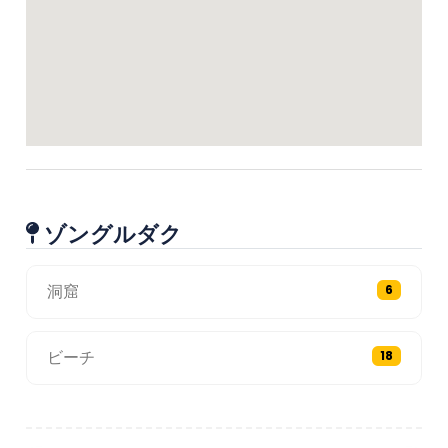
ゾングルダク
洞窟
6
ビーチ
18