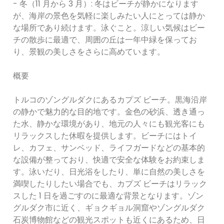
- 冬（11 月から 3 月）: 冬はビーチが静かになります
が、海岸の景色を気軽に楽しみたい人にとっては静か
な場所であり続けます。泳ぐこと。涼しい気候はビー
チの散歩に最適で、周囲の丘は一年中緑を保ってお
り、景観の美しさをさらに高めています。
概要
トルコのゾングルダクにあるカプズ ビーチ。黒海沿岸
の静かで魅力的な目的地です。金色の砂浜、透き通っ
た水、静かな環境があり、地元の人々にも観光客にも
リラックスした休暇を提供します。ビーチにはトイ
レ、カフェ、サンベッド、ライフガードなどの基本的
な設備が整っており、快適で安全な体験をお約束しま
す。泳いだり、日光浴をしたり、単に自然の美しさを
満喫したりしたい場合でも、カプズ ビーチはリラック
スした 1 日を過ごすのに最適な背景となります。ゾン
グルダク市に近く、ギョクギョル洞窟やゾングルダク
石炭博物館などの観光スポットも近くにあるため、日