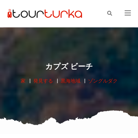
カプズ ビーチ
家
発見する
黒海地域
ゾングルダク