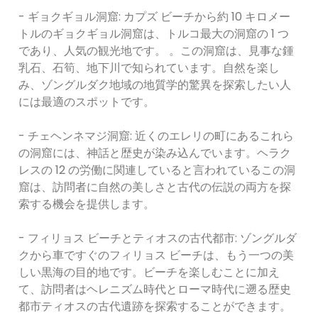
- ギョクギョル洞窟: カプズ ビーチから約 10 キロメー
トルのギョクギョル洞窟は、トルコ最大の洞窟の 1 つ
であり、人気の観光地です。 。この洞窟は、見事な鍾
乳石、石筍、地下川で知られています。自然を楽し
み、ゾングルダク地域の地質学的驚異を探索したい人
には最適のスポットです。
- チェヘンネマジ洞窟: 近くのエレリの町にあるこれら
の洞窟には、神話と歴史が染み込んでいます。ヘラク
レスの 12 の労働に関連していると言われているこの洞
窟は、訪問者に自然の美しさと古代の伝説の両方を探
索する機会を提供します。
- フィリョス ビーチとティオスの古代都市: ゾングルダ
クから車ですぐのフィリョス ビーチは、もう一つの美
しい黒海の目的地です。ビーチを楽しむことに加え
て、訪問者はヘレニズム時代とローマ時代に遡る歴史
都市ティオスの古代遺跡を探索することができます。