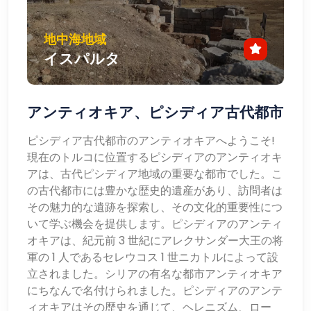
地中海地域
イスパルタ
アンティオキア、ピシディア古代都市
ピシディア古代都市のアンティオキアへようこそ!
現在のトルコに位置するピシディアのアンティオキ
アは、古代ピシディア地域の重要な都市でした。こ
の古代都市には豊かな歴史的遺産があり、訪問者は
その魅力的な遺跡を探索し、その文化的重要性につ
いて学ぶ機会を提供します。ピシディアのアンティ
オキアは、紀元前 3 世紀にアレクサンダー大王の将
軍の 1 人であるセレウコス 1 世ニカトルによって設
立されました。シリアの有名な都市アンティオキア
にちなんで名付けられました。ピシディアのアンテ
ィオキアはその歴史を通じて、ヘレニズム、ロー