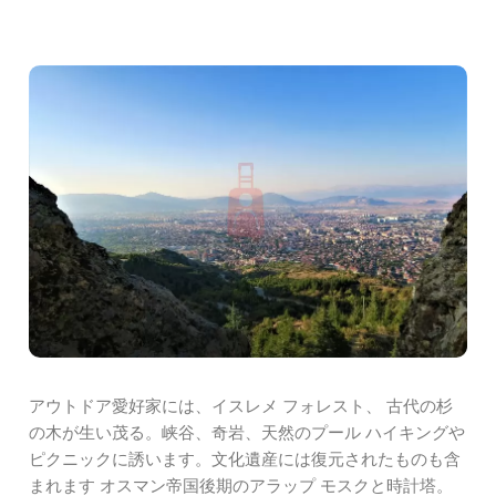
アウトドア愛好家には、イスレメ フォレスト、 古代の杉
の木が生い茂る。峡谷、奇岩、天然のプール ハイキングや
ピクニックに誘います。文化遺産には復元されたものも含
まれます オスマン帝国後期のアラップ モスクと時計塔。