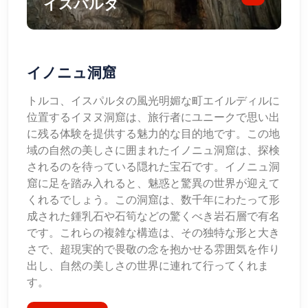
イスパルタ
イノニュ洞窟
トルコ、イスパルタの風光明媚な町エイルディルに
位置するイヌヌ洞窟は、旅行者にユニークで思い出
に残る体験を提供する魅力的な目的地です。この地
域の自然の美しさに囲まれたイノニュ洞窟は、探検
されるのを待っている隠れた宝石です。イノニュ洞
窟に足を踏み入れると、魅惑と驚異の世界が迎えて
くれるでしょう。この洞窟は、数千年にわたって形
成された鍾乳石や石筍などの驚くべき岩石層で有名
です。これらの複雑な構造は、その独特な形と大き
さで、超現実的で畏敬の念を抱かせる雰囲気を作り
出し、自然の美しさの世界に連れて行ってくれま
す。