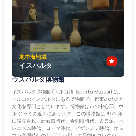
地中海地域
イスパルタ
ウスパルタ博物館
イスパルタ博物館 (トルコ語: Isparta Müzesi) は、
トルコのイスパルタにある博物館で、都市の歴史と
文化を専門としています。博物館は市の中心部、ウ
ル ジャミの近くにあります。この博物館は 1972 年
に設立され、新石器時代、青銅器時代、古典派、ヘ
レニズム時代、ローマ時代、ビザンチン時代、オス
マン帝国時代の 10,000 点以上の品物をコレクショ