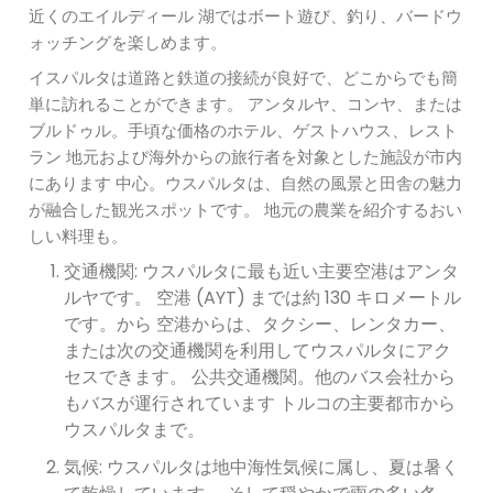
近くのエイルディール 湖ではボート遊び、釣り、バードウ
ォッチングを楽しめます。
イスパルタは道路と鉄道の接続が良好で、どこからでも簡
単に訪れることができます。 アンタルヤ、コンヤ、または
ブルドゥル。手頃な価格のホテル、ゲストハウス、レスト
ラン 地元および海外からの旅行者を対象とした施設が市内
にあります 中心。ウスパルタは、自然の風景と田舎の魅力
が融合した観光スポットです。 地元の農業を紹介するおい
しい料理も。
交通機関: ウスパルタに最も近い主要空港はアンタ
ルヤです。 空港 (AYT) までは約 130 キロメートル
です。から 空港からは、タクシー、レンタカー、
または次の交通機関を利用してウスパルタにアク
セスできます。 公共交通機関。他のバス会社から
もバスが運行されています トルコの主要都市から
ウスパルタまで。
気候: ウスパルタは地中海性気候に属し、夏は暑く