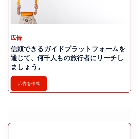
ローズ ガーデン: イスパルタはバラの栽培で有名で
す。 バラ園や畑を訪れ、美しい景色を見て学びま
しょう ローズオイルの生産について。バラが満開
になる見ごろの時期 5月と6月です。
広告
アタベイ モスク: ウスパルタの市内中心部にあるア
タベイ モスク 複雑なデザインと歴史を備えた建築
信頼できるガイドプラットフォームを
の宝石です 意義。ここは祈りと探検のための静か
通じて、何千人もの旅行者にリーチし
な場所です。
ましょう。
郷土料理: イスパルタでは、さまざまなおいしい郷
広告を作成
土料理を提供しています。 「イスパルタ ケバブ」
（肉のグリル）などの人気料理を試してみましょ
う。 料理）、「ギョズレメ」（さまざまな食材を
詰めたおいしいパンケーキ）、 「イスパルタ・ペ
クメジ」（ブドウ糖蜜）。ぜひ味わってください
滞在中に地元の味をお楽しみください。
宿泊施設: イスパルタではさまざまな宿泊施設のオ