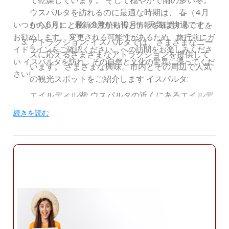
て乾燥しています。 そして穏やかで雨の多い冬。
ウスパルタを訪れるのに最適な時期は、 春（4月
から6月）と秋（9月から10月） 天気は快適です。
いつものように、最新の渡航勧告と情報を確認することを
お勧めします。 変更される可能性があるため、旅行前にガ
アトラクション: イスパルタでは、さまざまなニー
イドラインをご確認ください。への訪問をお楽しみくださ
ズに応えるさまざまなアトラクションを提供して
い イスパルタを訪れ、その自然と文化の驚異に浸ってくだ
います。 さまざまな興味。市内とその周辺で人気
さい!
の観光スポットをご紹介します イスパルタ:
エイルディル湖: ウスパルタの近くにあるエイルデ
ィル湖は、美しい湖です。 山に囲まれた淡水湖。
続きを読む
人気のスポットです 釣り、ボート遊び、ハイキン
グが楽しめ、素晴らしい景色と静かな環境が楽し
めます。 雰囲気。
ダブラツ スキー センター: 冬の間に訪れる場合
は、 ダヴラズ スキー センターは、スキーやスノ
ーボードを楽しむのに最適な場所です。 ダブラズ
山に位置し、さまざまなゲレンデがあり、 さまざ
まなスキルレベル。