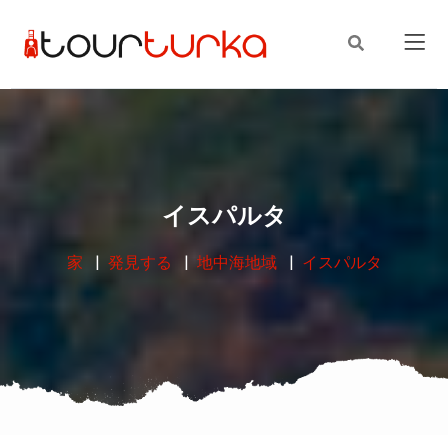
イスパルタ
家
発見する
地中海地域
イスパルタ