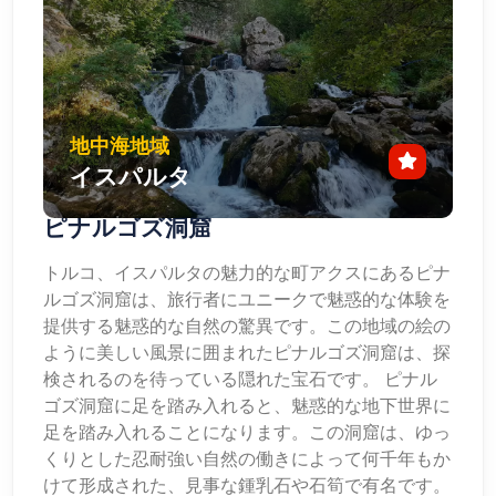
地中海地域
イスパルタ
ピナルゴズ洞窟
トルコ、イスパルタの魅力的な町アクスにあるピナ
ルゴズ洞窟は、旅行者にユニークで魅惑的な体験を
提供する魅惑的な自然の驚異です。この地域の絵の
ように美しい風景に囲まれたピナルゴズ洞窟は、探
検されるのを待っている隠れた宝石です。 ピナル
ゴズ洞窟に足を踏み入れると、魅惑的な地下世界に
足を踏み入れることになります。この洞窟は、ゆっ
くりとした忍耐強い自然の働きによって何千年もか
けて形成された、見事な鍾乳石や石筍で有名です。