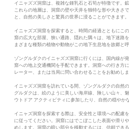
イニャズズ洞窟は、複雑な鍾乳石と石筍が特徴です。
これらの地層は、洞窟の壁や天井を独特な形や大きさ
と、自然の美しさと驚異の世界に浸ることができます
イニャズズ洞窟を探索すると、時間の経過とともにこ
窟の広大な部屋、狭い通路、隠れた隅々は、地下迷路
まざまな種類の植物や動物がこの地下生息地を故郷と
ゾングルダクのイニャズズ洞窟に行くには、国内線が
窟への地上交通機関を手配できます。洞窟への行き方に
レーター、または当局に問い合わせることをお勧めし
イニャズズ洞窟を訪れている間、ゾングルダクの自然
グルダクは、絵のように美しい海岸線、険しい山々、
ウトドア アクティビティに参加したり、自然の穏やか
イニャズ洞窟を探索する際は、安全性と環境への配慮
に従ってください。洞窟にはでこぼこした表面や滑り
めします。洞窟の暗い部分を移動するには、信頼でき