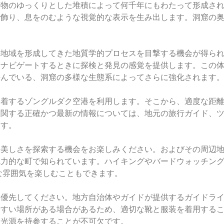
鉱物のゆっくりとした堆積によって何千年にもわたって形成さ
で飾り、息をのむような視覚的な表示を生み出します。洞窟の
。
の地域を形成してきた地質学的プロセスを目撃する機会が得ら
をナビゲートするときに探検と発見の感覚を提供します。この
呼んでいる、洞窟の多様な生態系によってさらに強化されます
発着するゾングルダク空港を利用します。そこから、適度な距
関する正確かつ最新の情報については、地元の旅行ガイド、ツ
ます。
の美しさを探索する機会をお楽しみください。およびその周辺
魅力的な町で知られています。ハイキングやバードウォッチン
な雰囲気を楽しむこともできます。
を優先してください。地方自治体やガイドが提供するガイドラ
やすい場所がある場合があるため、適切な靴と服装を着用する
る光源を持参することが不可欠です。