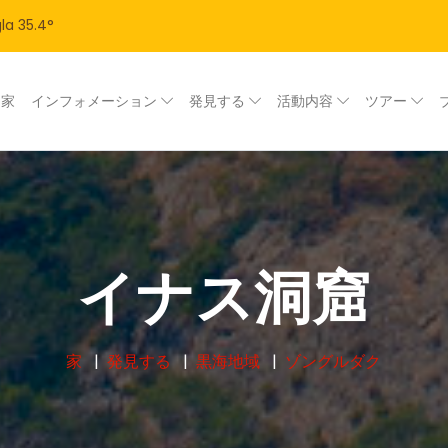
la
35.4
°
家
インフォメーション
発見する
活動内容
ツアー
イナス洞窟
家
発見する
黒海地域
ゾングルダク