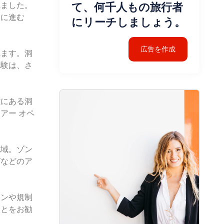
て、何千人もの旅行者
れました。
奥に進む
にリーチしましょう。
広告を作成
れます。洞
体験は、さ
。
離にある洞
アー オペ
地域。ゾン
グなどのア
インや規制
ことをお勧