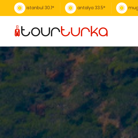
istanbul
30.1
°
antalya
33.5
°
mug