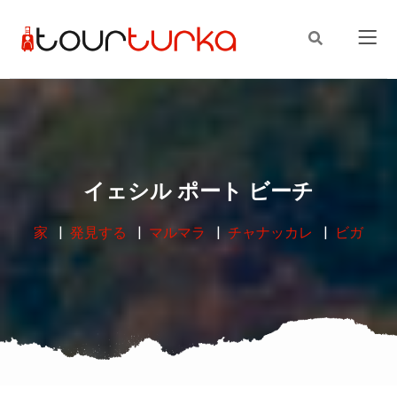
イェシル ポート ビーチ
家
発見する
マルマラ
チャナッカレ
ビガ