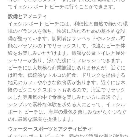
てイェシル ポート ビーチに行くことができます。
設備とアメニティ
イェシル ポート ビーチには、利便性と自然で静かな環
境のバランスを保ち、快適に訪れるための基本的な設
備が整っています。訪問者はサンベッドやレンタル可
能なパラソルの下でリラックスして、快適なビーチ体
験をお楽しみいただけます。清潔な公衆トイレと屋外
シャワーがあり、泳いだ後にリフレッシュできます。
ビーチには大規模な商業施設はありませんが、近くに
は軽食、伝統的なトルコの軽食、ドリンクを提供する
地元のカフェや小さな飲食店があります。近くには木
陰のピクニックスポットもあるので、海辺でリラック
スした雰囲気の中で食事を楽しみたい方に最適です。
シンプルで素朴な体験を求める人にとって、イェシル
ポート ビーチは、海岸の景色を楽しみながらくつろぐ
のに最適な環境を提供します。
ウォーター スポーツとアクティビティ
イェシル ポート ビーチは、穏やかで透明な海と砂浜の