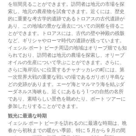
を垣間見ることができます。訪問者は地元の市場を探
索し、地元の農産物を試食できます。近くには、歴史
的に重要な考古学的遺跡であるトロアスの古代遺跡が
あり、この地域の豊かな過去についての洞察を得るこ
とができます。トロアスには、古代の壁や神殿の残骸
など、ギリシャやローマ時代の遺跡が残っています。
イェシル ポート ビーチ周辺の地域はオリーブ畑でも知
られており、訪問者は地元の農場を探索し、オリーブ
オイルの生産について学ぶことができます。さらに、
さらに海岸沿いに位置するチャナッカレの町には、第
一次世界大戦の重要な戦いの場であるガリポリ半島な
どの史跡があります。エーゲ海とマルマラ海を結ぶダ
ーダネルス海峡も、近くにあるもう 1 つの自然の名所
であり、素晴らしい景色を眺めたり、ボート ツアーに
参加したりすることができます。
観光に最適な時期
イェシル ポート ビーチを訪れるのに最適な時期は、晩
春から初秋までの暖かい季節、特に 5 月から 9 月の間