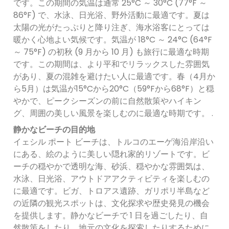
です。この期間の気温は通常 25°C ～ 30°C (77°F ～
86°F) で、水泳、日光浴、野外活動に最適です。夏は
太陽の光がたっぷりと降り注ぎ、海水浴客にとっては
暖かく心地よい気候です。気温が 18°C ～ 24°C (64°F
～ 75°F) の初秋 (9 月から 10 月) も旅行に最適な時期
です。この期間は、より平和でリラックスした雰囲気
があり、夏の混雑を避けたい人に最適です。春（4月か
ら5月）は気温が15°Cから20°C（59°Fから68°F）と穏
やかで、ピークシーズンの前に自然散策やハイキン
グ、周囲の美しい風景を楽しむのに最適な時期です。 .
静かなビーチの目的地
イェシル ポート ビーチは、トルコのエーゲ海沿岸沿い
にある、絵のように美しい隠れ家的リゾートです。ビ
ーチの穏やかで透明な海、砂浜、穏やかな雰囲気は、
水泳、日光浴、アウトドアアクティビティを楽しむの
に最適です。ビガ、トロアス遺跡、ガリポリ半島など
の近隣の観光スポットは、文化探求や歴史発見の機会
を提供します。静かなビーチで 1 日を過ごしたり、自
然散策をしたり、地元の文化を探索したりするために