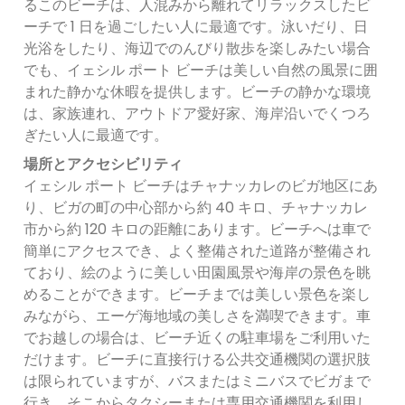
るこのビーチは、人混みから離れてリラックスしたビ
ーチで 1 日を過ごしたい人に最適です。泳いだり、日
光浴をしたり、海辺でのんびり散歩を楽しみたい場合
でも、イェシル ポート ビーチは美しい自然の風景に囲
まれた静かな休暇を提供します。ビーチの静かな環境
は、家族連れ、アウトドア愛好家、海岸沿いでくつろ
ぎたい人に最適です。
場所とアクセシビリティ
イェシル ポート ビーチはチャナッカレのビガ地区にあ
り、ビガの町の中心部から約 40 キロ、チャナッカレ
市から約 120 キロの距離にあります。ビーチへは車で
簡単にアクセスでき、よく整備された道路が整備され
ており、絵のように美しい田園風景や海岸の景色を眺
めることができます。ビーチまでは美しい景色を楽し
みながら、エーゲ海地域の美しさを満喫できます。車
でお越しの場合は、ビーチ近くの駐車場をご利用いた
だけます。ビーチに直接行ける公共交通機関の選択肢
は限られていますが、バスまたはミニバスでビガまで
行き、そこからタクシーまたは専用交通機関を利用し