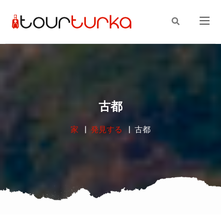
古都
家
発見する
古都