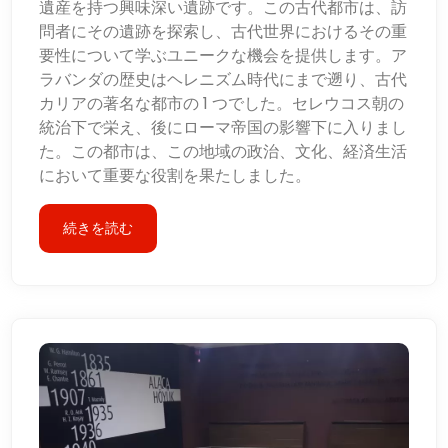
遺産を持つ興味深い遺跡です。この古代都市は、訪
問者にその遺跡を探索し、古代世界におけるその重
要性について学ぶユニークな機会を提供します。ア
ラバンダの歴史はヘレニズム時代にまで遡り、古代
カリアの著名な都市の 1 つでした。セレウコス朝の
統治下で栄え、後にローマ帝国の影響下に入りまし
た。この都市は、この地域の政治、文化、経済生活
において重要な役割を果たしました。
続きを読む