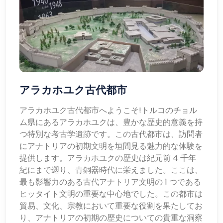
アラカホユク古代都市
アラカホユク古代都市へようこそ!トルコのチョル
ム県にあるアラカホユクは、豊かな歴史的意義を持
つ特別な考古学遺跡です。この古代都市は、訪問者
にアナトリアの初期文明を垣間見る魅力的な体験を
提供します。アラカホユクの歴史は紀元前 4 千年
紀にまで遡り、青銅器時代に栄えました。ここは、
最も影響力のある古代アナトリア文明の 1 つである
ヒッタイト文明の重要な中心地でした。この都市は
貿易、文化、宗教において重要な役割を果たしてお
り、アナトリアの初期の歴史についての貴重な洞察