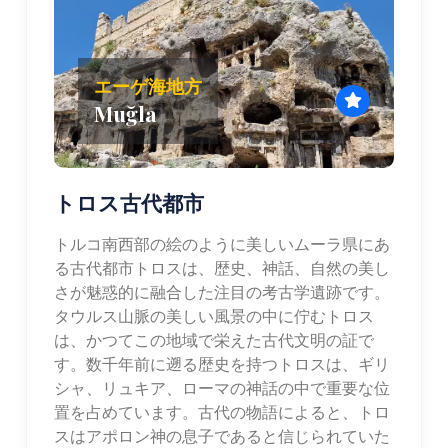
エーゲ海地方
Muğla
トロス古代都市
トルコ南西部の絵のように美しいムーラ県にあ
る古代都市トロスは、歴史、神話、自然の美し
さが魅惑的に融合した注目の考古学遺跡です。
タウルス山脈の美しい風景の中に佇むトロス
は、かつてこの地域で栄えた古代文明の証で
す。数千年前に遡る歴史を持つトロスは、ギリ
シャ、リュキア、ローマの神話の中で重要な位
置を占めています。古代の物語によると、トロ
スはアポロン神の息子であると信じられていた