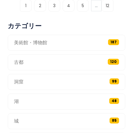
...
1
2
3
4
5
12
カテゴリー
美術館・博物館
187
古都
120
洞窟
99
湖
48
城
85