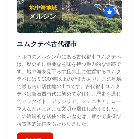
地中海地域
メルシン
ユムクテペ古代都市
トルコのメルシン市にある古代都市ユムクテペ
は、歴史的に重要な意味を持つ魅力的な遺跡で
す。地中海を見下ろす丘の上に位置するユムク
テペには 9,000 年以上の歴史があり、この地域
で最も古い居住地の 1 つです。古代都市ユムク
テペは新石器時代に初めて定住し、歴史を通じ
てヒッタイト、アッシリア、フェニキア、ロー
マ人などさまざまな文明が居住し続けました。
この継続的な居住の長い歴史は、豊かで多様な
考古学的記録をもたらしました。