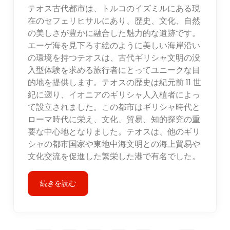
テオス古代都市は、トルコのイズミルにある現
在のセフェリヒサルにあり、歴史、文化、自然
の美しさが豊かに融合した魅力的な遺跡です。
エーゲ海を見下ろす絵のように美しい海岸沿い
の環境を持つテオスは、古代ギリシャ文明の没
入型体験を求める旅行者にとってユニークな目
的地を提供します。テオスの歴史は紀元前 11 世
紀に遡り、イオニアのギリシャ人入植者によっ
て設立されました。この都市はギリシャ時代と
ローマ時代に栄え、文化、貿易、知的探究の重
要な中心地となりました。テオスは、他のギリ
シャの都市国家や東地中海文明との海上貿易や
文化交流を促進した繁栄した港で有名でした。
続きを読む