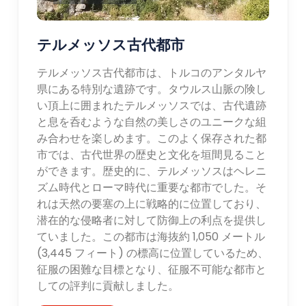
テルメッソス古代都市
テルメッソス古代都市は、トルコのアンタルヤ
県にある特別な遺跡です。タウルス山脈の険し
い頂上に囲まれたテルメッソスでは、古代遺跡
と息を呑むような自然の美しさのユニークな組
み合わせを楽しめます。このよく保存された都
市では、古代世界の歴史と文化を垣間見ること
ができます。歴史的に、テルメッソスはヘレニ
ズム時代とローマ時代に重要な都市でした。そ
れは天然の要塞の上に戦略的に位置しており、
潜在的な侵略者に対して防御上の利点を提供し
ていました。この都市は海抜約 1,050 メートル
(3,445 フィート) の標高に位置しているため、
征服の困難な目標となり、征服不可能な都市と
しての評判に貢献しました。