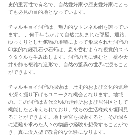
史的重要性で有名で、自然愛好家や歴史愛好家にとっ
ても必見の目的地となっています。
チャルキョイ洞窟は、魅力的なトンネル網を誇ってい
ます。 、何千年もかけて自然に刻まれた部屋、通路。
ゆっくりとした鉱物の堆積によって形成された洞窟の
印象的な鍾乳石や石筍は、息を呑むような視覚的スペ
クタクルを生み出します。洞窟の奥に進むと、壁や天
井を飾る複雑な造形で、自然の驚異の世界に浸ること
ができます。
チャルキョイ洞窟の探索は、歴史的および文化的遺産
を深く掘り下げるユニークな機会となります。地域
の。この洞窟は古代文明の避難所および居住区として
機能したと考えられており、彼らの生活様式を垣間見
ることができます。地下迷宮を探索すると、その深さ
に避難を求めた人々の物語や経験を想像することがで
き、真に没入型で教育的な体験になります。