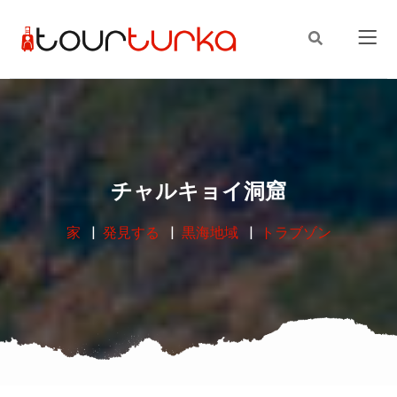
チャルキョイ洞窟
家
発見する
黒海地域
トラブゾン