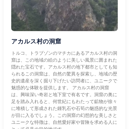
アカルス村の洞窟
トルコ、トラブゾンのマチカにあるアカルス村の洞
窟は、この地域の絵のように美しい風景に囲まれた
隠れた宝石です。アカルス村の地下都市としても知
られるこの洞窟は、自然の驚異を探索し、地域の歴
史的遺産を深く掘り下げたい訪問者に、ユニークで
魅惑的な体験を提供します。 アカルス村の洞窟
は、興味深い奇岩と地下室で有名です。洞窟の奥に
足を踏み入れると、何世紀にもわたって鉱物が徐々
に堆積して形成された鍾乳石や石筍の魅惑的な光景
が目に入るでしょう。この洞窟の幻想的な美しさと
ユニークな特徴は、自然愛好家や冒険を求める人に