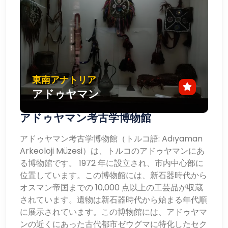
東南アナトリア
アドゥヤマン
アドゥヤマン考古学博物館
アドゥヤマン考古学博物館（トルコ語: Adıyaman
Arkeoloji Müzesi）は、トルコのアドゥヤマンにあ
る博物館です。 1972 年に設立され、市内中心部に
位置しています。この博物館には、新石器時代から
オスマン帝国までの 10,000 点以上の工芸品が収蔵
されています。遺物は新石器時代から始まる年代順
に展示されています。この博物館には、アドゥヤマ
ンの近くにあった古代都市ゼウグマに特化したセク