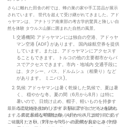
さらに離れた田舎の村では、蜂の巣の家や手工芸品が展示
されています。 世代を超えて受け継がれてきました。アド
ゥヤマンは、 アナトリア南東部の考古学的驚異と険しい自
然を体験 タウルス山脈に囲まれた自然の風景。
交通機関: アドゥヤマンには独自の空港、アドゥヤ
マン空港 (ADF) があります。 国内線航空券を提供
しています。または、アドゥヤマンにアクセスす
ることもできます。 トルコの他の主要都市からバ
スでアクセスできます。市内・地域内 交通手段に
は、タクシー、バス、ドルムシュ（相乗り）など
があります。 ミニバス)。
気候: アドゥヤマンは暑く乾燥した気候で、夏は暑
く、 穏やかな冬。夏の間（6月から8月）は特に
暑いので、日焼け止め、帽子、軽いものを持参す
ることをお勧めします 衣類。アドゥヤマンを訪れ
最新の渡航勧告とガイドラインを確認することをお勧めし
るのに最適な時期は春（4月から4月まで）です。
ます。 変更される可能性がありますので、ご旅行前に必ず
6月）と秋（9月から11月）の天候が良いとき 中程
ご確認ください。アドゥヤマンへの訪問をお楽しみくださ