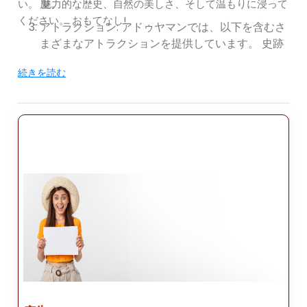
度。
い。 魅力的な歴史、自然の美しさ、そして温もりに浸って
ください。 おもてなし!
アトラクション: アドゥヤマンでは、以下を含むさ
まざまなアトラクションを提供しています。 史跡
や自然の風景。人気のスポットをいくつかご紹介
続きを読む
します 訪問:
ネムルト山: アドゥヤマンで最も象徴的な場所の 1
つはネムルト山です。 ユネスコの世界遺産に登録
されているネムルト山。山は、 古代コンマゲネ王
国の霊廟と巨大な石のコレクション 彫像。山から
息を呑むような日の出や日没を目撃しましょう 頂
上に登って、巨大な彫像を鑑賞してください。
アルセミア: 山の近くにある古代都市アルセミアを
訪れてください。 ネムルト。かつて栄えた文明の
遺跡を探索しましょう。 王宮、城壁、岩を掘った
墓の遺跡。
アドゥヤマン博物館: この地域の歴史と考古学を発
見してください。 アドゥヤマン博物館。博物館に