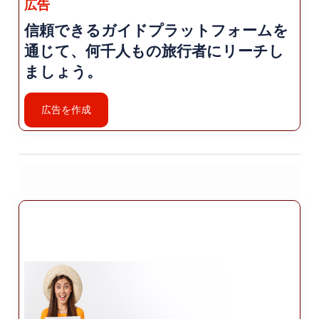
広告
は、からの工芸品のコレクションが収蔵されてい
信頼できるガイドプラットフォームを
ます。 ヒッタイト、ローマ、ビザンチン時代な
通じて、何千人もの旅行者にリーチし
ど、さまざまな時代。
ましょう。
チェンデレ橋: キャフタの町の近くにあるチェンデ
レ橋は、 チェンデレ川にかかる古代ローマの橋。
広告を作成
驚くべきは この素晴らしいエンジニアリングと歴
史的重要性 保存状態の良い構造。
郷土料理: アドゥヤマンはおいしい料理で知られて
います。 トルコとアラビアの両方の味の影響を受
けています。お見逃しなく 「アドゥヤマン・ケバ
ブ」などの地元の名物料理を味わう機会 （焼き肉
料理）、「Keme mantısı」（餃子の一種）、
「Fıstıklı」 バクラヴァ」（ピスタチオ入りのペス
トリー）。この地域は、 ピスタチオなので、地元
のピスタチオのデザートや 製品。
宿泊施設: Adıyaman ではさまざまな宿泊施設のオ