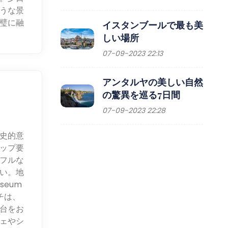
うな景
璧に融
イスタンブールで最も美
しい場所
07-09-2023 22:13
アンタルヤの美しい自然
の驚異を巡る7日間
07-09-2023 22:28
史的意
ップ要
フルな
い。地
seum
ーチは、
台をお
ェやシ