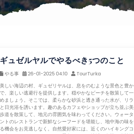
ギュゼルヤルでやるべき5つのこと
やる事
26-01-2025 04:10
TourTurka
美しい海辺の村、ギュゼリヤルは、息をのむような景色と豊か
で、楽しい逃避行を提供します。穏やかなビーチを散策して一
めましょう。そこでは、柔らかな砂浜と透き通った水が、リラ
と日光浴を誘います。趣のあるカフェやショップが立ち並ぶ美
歩道を散策して、地元の雰囲気を味わってください。ウォータ
ントのレストランで新鮮なシーフードを堪能し、地中海の味を
る機会をお見逃しなく。自然愛好家には、近くのハイキングコ