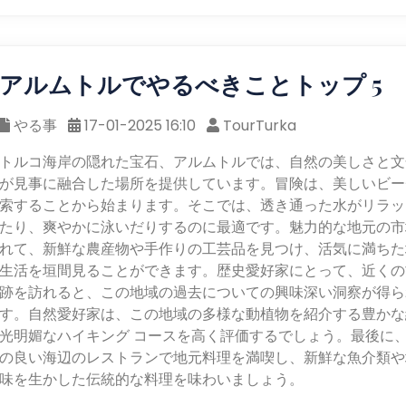
アルムトルでやるべきことトップ 5
やる事
17-01-2025 16:10
TourTurka
トルコ海岸の隠れた宝石、アルムトルでは、自然の美しさと文
が見事に融合した場所を提供しています。冒険は、美しいビー
索することから始まります。そこでは、透き通った水がリラッ
たり、爽やかに泳いだりするのに最適です。魅力的な地元の市
れて、新鮮な農産物や手作りの工芸品を見つけ、活気に満ちた
生活を垣間見ることができます。歴史愛好家にとって、近くの
跡を訪れると、この地域の過去についての興味深い洞察が得ら
す。自然愛好家は、この地域の多様な動植物を紹介する豊かな
光明媚なハイキング コースを高く評価するでしょう。最後に
の良い海辺のレストランで地元料理を満喫し、新鮮な魚介類や
味を生かした伝統的な料理を味わいましょう。