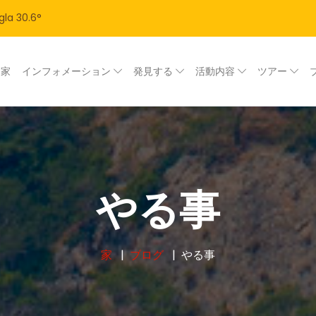
gla
30.6
°
家
インフォメーション
発見する
活動内容
ツアー
やる事
家
ブログ
やる事