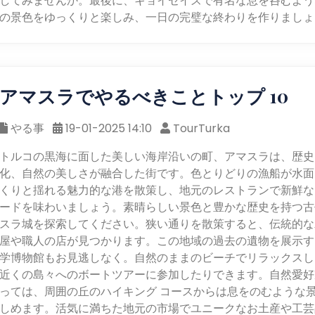
してみませんか。最後に、キョイセイズで有名な息を呑むよう
の景色をゆっくりと楽しみ、一日の完璧な終わりを作りましょ
アマスラでやるべきことトップ 10
やる事
19-01-2025 14:10
TourTurka
トルコの黒海に面した美しい海岸沿いの町、アマスラは、歴史
化、自然の美しさが融合した街です。色とりどりの漁船が水面
くりと揺れる魅力的な港を散策し、地元のレストランで新鮮な
ードを味わいましょう。素晴らしい景色と豊かな歴史を持つ古
スラ城を探索してください。狭い通りを散策すると、伝統的な
屋や職人の店が見つかります。この地域の過去の遺物を展示す
学博物館もお見逃しなく。自然のままのビーチでリラックスし
近くの島々へのボートツアーに参加したりできます。自然愛好
っては、周囲の丘のハイキング コースからは息をのむような
しめます。活気に満ちた地元の市場でユニークなお土産や工芸