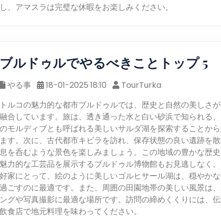
し、アマスラは完璧な休暇をお楽しみください。
ブルドゥルでやるべきことトップ 5
やる事
18-01-2025 18:10
TourTurka
トルコの魅力的な都市ブルドゥルでは、歴史と自然の美しさが
融合しています。旅は、透き通った水と白い砂浜で知られる、
のモルディブとも呼ばれる美しいサルダ湖を探索することから
ます。次に、古代都市キビラを訪れ、保存状態の良い遺跡を散
息を呑むような景色を楽しみましょう。この地域の豊かな歴史
魅力的な工芸品を展示するブルドゥル博物館もお見逃しなく。
好家にとって、絵のように美しいゴルヒサール湖は、穏やかな
過ごすのに最適です。また、周囲の田園地帯の美しい風景は、
ングや写真撮影に最適な場所です。訪問の締めくくりには、伝
飲食店で地元料理を味わってください。