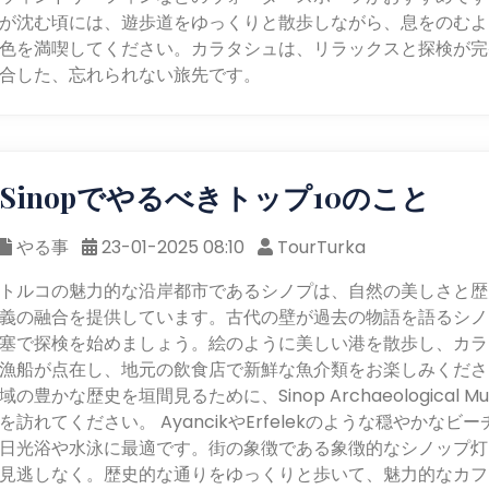
が沈む頃には、遊歩道をゆっくりと散歩しながら、息をのむよ
色を満喫してください。カラタシュは、リラックスと探検が完
合した、忘れられない旅先です。
Sinopでやるべきトップ10のこと
やる事
23-01-2025 08:10
TourTurka
トルコの魅力的な沿岸都市であるシノプは、自然の美しさと歴
義の融合を提供しています。古代の壁が過去の物語を語るシノ
塞で探検を始めましょう。絵のように美しい港を散歩し、カラ
漁船が点在し、地元の飲食店で新鮮な魚介類をお楽しみくださ
域の豊かな歴史を垣間見るために、Sinop Archaeological Mu
を訪れてください。 AyancikやErfelekのような穏やかなビ
日光浴や水泳に最適です。街の象徴である象徴的なシノップ灯
見逃しなく。歴史的な通りをゆっくりと歩いて、魅力的なカフ