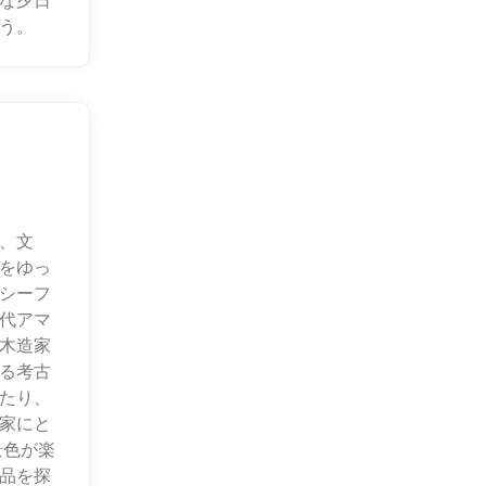
な夕日
う。
、文
をゆっ
シーフ
代アマ
木造家
る考古
たり、
家にと
景色が楽
品を探