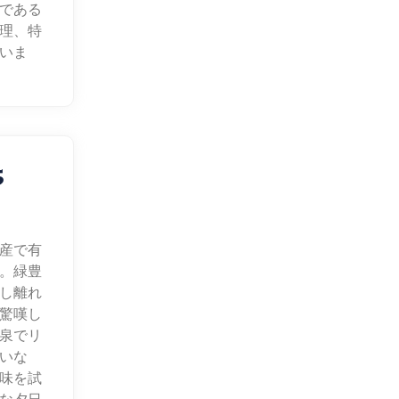
である
理、特
いま
5
産で有
。緑豊
し離れ
驚嘆し
泉でリ
いな
味を試