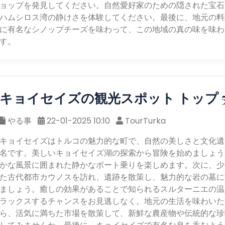
ョップを発見してください。自然愛好家のための隠された宝石
ハムシロス湾の静けさを体験してください。最後に、地元の料
に有名なシノップチーズを味わって、この地域の真の味を味わ
す。
キョイセイズの観光スポット トップ 
やる事
22-01-2025 10:10
TourTurka
キョイセイズはトルコの魅力的な町で、自然の美しさと文化遺
名です。美しいキョイセイズ湖の探索から冒険を始めましょう
かな風景に囲まれた静かなボート乗りを楽しめます。次に、少
た古代都市カウノスを訪れ、遺跡を散策し、魅力的な岩の墓に
ましょう。癒しの効果があることで知られるスルターニエの温
ラックスするチャンスをお見逃しなく。地元の生活を味わいた
ら、活気に満ちた市場を散策して、新鮮な農産物や伝統的な珍