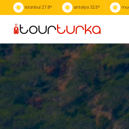
istanbul
27.8
°
antalya
32.5
°
mu