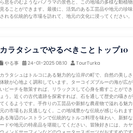
ら息をのむようなパノラマの景色と、この地域の多様な動植物
見ることができます。最後に、活気のある工芸品や地元の珍味
される伝統的な市場を訪れて、地元の文化に浸ってください。
カラタシュでやるべきことトップ10
やる事
24-01-2025 08:10
TourTurka
カラタシュはトルコにある魅力的な沿岸の町で、自然の美しさ
体験が心地よく調和しています。ターコイズブルーの海が広が
いビーチを散策すれば、リラックスして心身を癒すことができ
ょう。近くの古代遺跡を探索すれば、石を通して歴史の囁きが
てくるようです。手作りの工芸品や新鮮な農産物で溢れる魅力
元の市場もお見逃しなく。この地域豊かな伝統が感じられます
ある海辺のレストランで伝統的なトルコ料理を味わい、新鮮な
ードや地元の特産品を堪能してください。冒険好きには、カヤ
ウィンドサーフィンなどのウォータースポーツがおすすめです