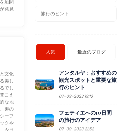
を垣間
が発見
旅行のヒント
人気
最近のブログ
アンタルヤ：おすすめの
と文化
観光スポットと重要な旅
る美し
行のヒント
るでし
聞こえ
07-09-2023 19:13
的な地
。趣の
フェティエへの10日間
シーフ
の旅行のアイデア
ックや
07-09-2023 21:52
。夕日