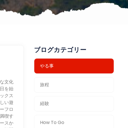
ブログカテゴリー
やる事
な文化
旅程
日を始
ックス
しい遊
経験
ーフロ
満喫す
How To Go
ースか