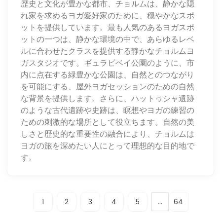
歴史と文化が豊かな都市、チョルムは、静かな隠
れ家を求めるヨガ愛好家のために、穏やかなスポ
ットを提供しています。最も人気のあるヨガスポ
ットの一つは、静かな環境の中で、あらゆるレベ
ルに合わせたクラスを提供する静かなチョルムヨ
ガスタジオです。ギュラビベイ公園のように、市
内に点在する緑豊かな公園は、自然とのつながり
を可能にする、屋外ヨガセッションのための自然
な背景を提供します。さらに、ハットゥシャ遺跡
のような古代遺跡や史跡は、瞑想やヨガの練習の
ための刺激的な場所として役立ちます。自然の美
しさと歴史的な重要性の融合により、チョルムは
ヨガの旅を深めたい人にとって理想的な目的地で
す。
...
1
2
3
4
5
64