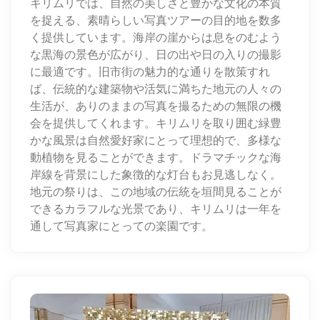
キリムリでは、自然の美しさと豊かな文化の本質
を捉える、素晴らしい写真ツアーの目的地を数多
く提供しています。海岸の崖からは息をのむよう
な黒海の景色が広がり、日の出や日の入りの撮影
に最適です。旧市街の魅力的な通りを散策すれ
ば、伝統的な建築物や活気に満ちた地元の人々の
生活が、ありのままの写真を撮るための無限の機
会を提供してくれます。キリムリを取り囲む緑豊
かな風景は自然愛好家にとって理想的で、多様な
動植物を見ることができます。ドラマチックな海
岸線を背景にした象徴的な灯台もお見逃しなく。
地元の祭りは、この地域の伝統を垣間見ることが
できるカラフルな光景であり、キリムリは一年を
通して写真家にとっての楽園です。