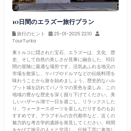
10日間のエラズー旅行プラン
旅行のヒント
25-01-2025 22:10
TourTurka
東トルコに隠された宝石、エラズーは、文化、歴
史、そして自然の美しさが見事に融合した、10日
間の冒険に最適な場所です。活気あふれる地元の
市場を散策し、ケバブやドルマなどの伝統料理を
味わうことから旅を始めましょう。歴史的なハル
プット城を訪れてパノラマの景色を楽しみ、この
地域の豊かな歴史を深く掘り下げてください。美
しいハザール湖で一日を過ごし、リラックスした
り、ウォータースポーツを楽しんだりするのもお
すすめです。アラプギルの古代都市など、近くの
魅力的な考古学的遺跡を発見してください。時間
をかけて地元の人々と交流し、伝統工芸に参加し