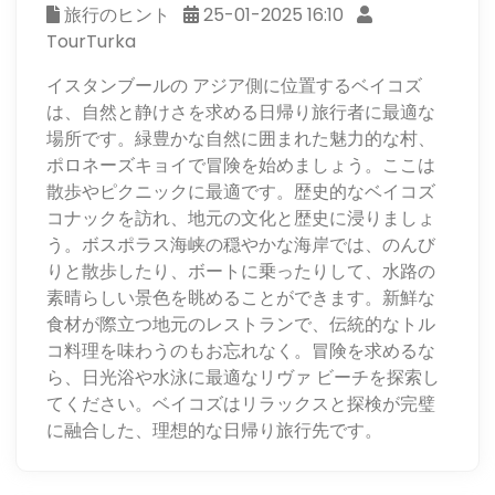
旅行のヒント
25-01-2025 16:10
TourTurka
イスタンブールの アジア側に位置するベイコズ
は、自然と静けさを求める日帰り旅行者に最適な
場所です。緑豊かな自然に囲まれた魅力的な村、
ポロネーズキョイで冒険を始めましょう。ここは
散歩やピクニックに最適です。歴史的なベイコズ
コナックを訪れ、地元の文化と歴史に浸りましょ
う。ボスポラス海峡の穏やかな海岸では、のんび
りと散歩したり、ボートに乗ったりして、水路の
素晴らしい景色を眺めることができます。新鮮な
食材が際立つ地元のレストランで、伝統的なトル
コ料理を味わうのもお忘れなく。冒険を求めるな
ら、日光浴や水泳に最適なリヴァ ビーチを探索し
てください。ベイコズはリラックスと探検が完璧
に融合した、理想的な日帰り旅行先です。