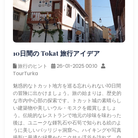
10日間の Tokat 旅行アイデア
旅行のヒント
26-01-2025 00:10
TourTurka
魅惑的なトカット地方を巡る忘れられない10日間
の冒険に出かけましょう。旅の始まりは、歴史的
な市内中心部の探索です。トカット城の素晴らし
い建築物や美しいウル・モスクを鑑賞しましょ
う。伝統的なレストランで地元の珍味を味わった
後は、ユニークな鍾乳石や石筍で知られる絵のよ
うに美しいバッリジャ洞窟へ。ハイキングや写真
撮影に最適な緑豊かなニクサル渓谷を訪れて、自