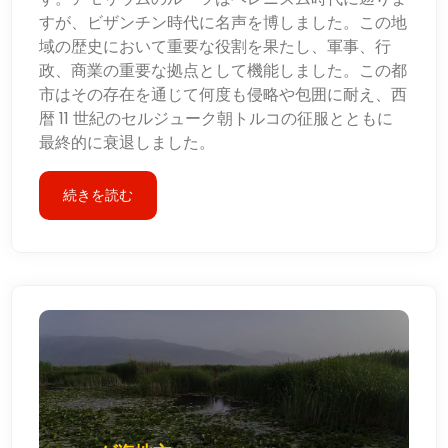
すが、ビザンチン時代に名声を博しました。この地
域の歴史において重要な役割を果たし、軍事、行
政、商業の重要な拠点として機能しました。この都
市はその存在を通じて何度も侵略や包囲に耐え、西
暦 11 世紀のセルジューク朝トルコの征服とともに
最終的に衰退しました。
続きを読む