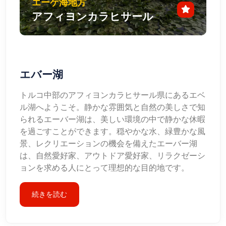
エーゲ海地方
アフィヨンカラヒサール
エバー湖
トルコ中部のアフィヨンカラヒサール県にあるエベ
ル湖へようこそ。静かな雰囲気と自然の美しさで知
られるエーバー湖は、美しい環境の中で静かな休暇
を過ごすことができます。穏やかな水、緑豊かな風
景、レクリエーションの機会を備えたエーバー湖
は、自然愛好家、アウトドア愛好家、リラクゼーシ
ョンを求める人にとって理想的な目的地です。
続きを読む