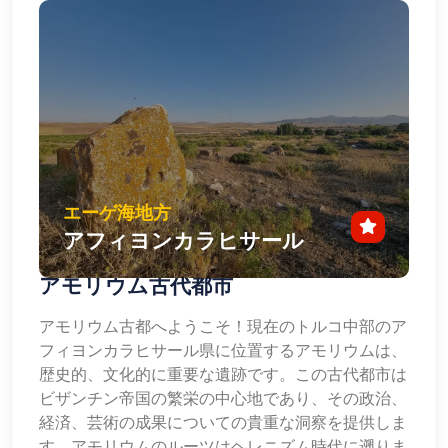
エーゲ海地方
アフィヨンカラヒサール
アモリウム古代都市
アモリウム古都へようこそ！現在のトルコ中部のア
フィヨンカラヒサール県に位置するアモリウムは、
歴史的、文化的に重要な遺跡です。この古代都市は
ビザンチン帝国の繁栄の中心地であり、その政治、
経済、芸術の成果についての貴重な洞察を提供しま
す。アモリウムのルーツはヘレニズム時代に遡りま