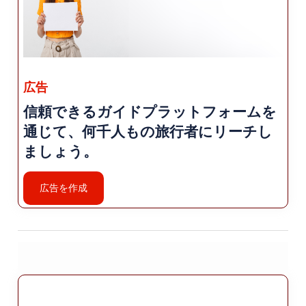
ミイ (グランド モスク) など、数多くの史跡があります。
アフィヨンカラヒサールを訪れる際のヒントをいくつかご
紹介します。< br>
- 街の素晴らしい景色を望むアフィヨンカラヒサール城を
広告
ぜひ訪れてください。
- 治癒効果があると言われている街の温泉に浸かりましょ
信頼できるガイドプラットフォームを
う。
通じて、何千人もの旅行者にリーチし
- 訪問してください。アフィヨンカラヒサール博物館に
ましょう。
は、街の歴史の工芸品のコレクションが収蔵されていま
す。
- トルコ最大のモスクの 1 つであるアフィヨンカラヒサー
広告を作成
ル ウル ジャーミイ (グランド モスク) を訪れてください。
- 市内にある数多くのレストランをお楽しみください。ト
ルコ料理と各国料理の両方。