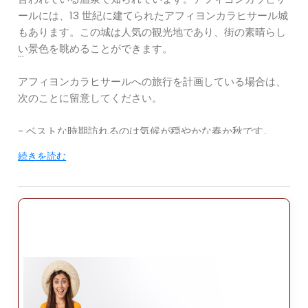
ールには、13 世紀に建てられたアフィヨンカラヒサール城
もあります。この城は人気の観光地であり、街の素晴らし
い景色を眺めることができます。
アフィヨンカラヒサールへの旅行を計画している場合は、
次のことに留意してください。
- ベストな時期訪れるのは気候が穏やかな春か秋です。
- 街は標高 1,000 メートルに位置しているため、夜は冷え
続きを読む
る可能性があります。
- アフィヨンカラヒサールには多くのホテルやゲストハウ
スがあります。 、いくつかのホステルもあります。
- 市内には、バス、タクシー、ドルムシュ (乗合タクシー)
などの公共交通機関が充実しています。
- アフィヨンカラヒサールには、トルコ料理と各国料理の
両方を提供するレストランがたくさんあります。 .
- この街には、アフィヨンカラヒサール城、アフィヨンカ
ラヒサール博物館、アフィヨンカラヒサール ウル ジャー