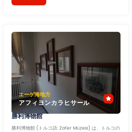
エーゲ海地方
アフィヨンカラヒサール
勝利博物館
勝利博物館 (トルコ語: Zafer Müzesi) は、トルコの