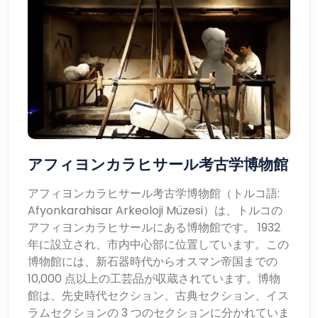
アフィヨンカラヒサール考古学博物館
アフィヨンカラヒサール考古学博物館（トルコ語:
Afyonkarahisar Arkeoloji Müzesi）は、トルコの
アフィヨンカラヒサールにある博物館です。 1932
年に設立され、市内中心部に位置しています。この
博物館には、新石器時代からオスマン帝国までの
10,000 点以上の工芸品が収蔵されています。博物
館は、先史時代セクション、古典セクション、イス
ラムセクションの 3 つのセクションに分かれていま