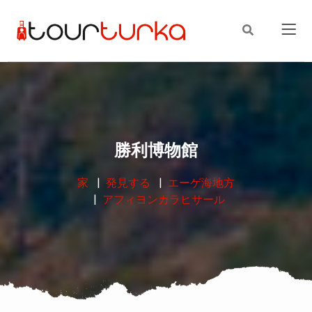
勝利博物館
家
発見する
エーゲ海地方
アフィヨンカラヒサール