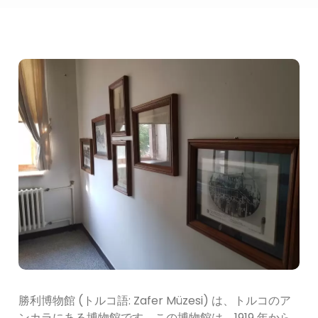
勝利博物館 (トルコ語: Zafer Müzesi) は、トルコのア
ンカラにある博物館です。この博物館は、1919 年から