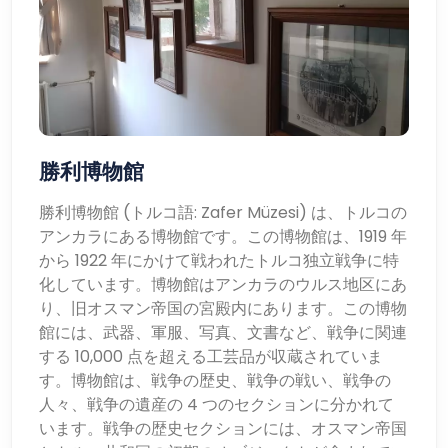
勝利博物館
勝利博物館 (トルコ語: Zafer Müzesi) は、トルコの
アンカラにある博物館です。この博物館は、1919 年
から 1922 年にかけて戦われたトルコ独立戦争に特
化しています。博物館はアンカラのウルス地区にあ
り、旧オスマン帝国の宮殿内にあります。この博物
館には、武器、軍服、写真、文書など、戦争に関連
する 10,000 点を超える工芸品が収蔵されていま
す。博物館は、戦争の歴史、戦争の戦い、戦争の
人々、戦争の遺産の 4 つのセクションに分かれて
います。戦争の歴史セクションには、オスマン帝国