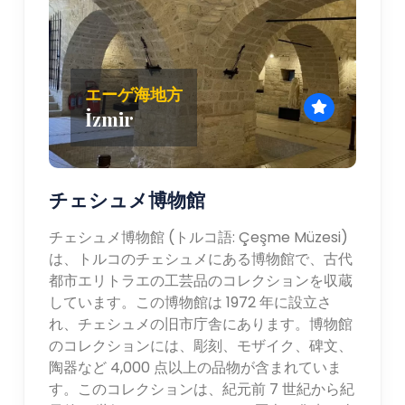
エーゲ海地方
İzmir
チェシュメ博物館
チェシュメ博物館 (トルコ語: Çeşme Müzesi)
は、トルコのチェシュメにある博物館で、古代
都市エリトラエの工芸品のコレクションを収蔵
しています。この博物館は 1972 年に設立さ
れ、チェシュメの旧市庁舎にあります。博物館
のコレクションには、彫刻、モザイク、碑文、
陶器など 4,000 点以上の品物が含まれていま
す。このコレクションは、紀元前 7 世紀から紀