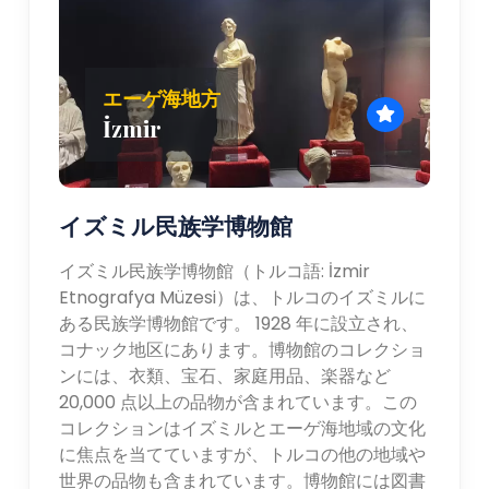
エーゲ海地方
İzmir
イズミル民族学博物館
イズミル民族学博物館（トルコ語: İzmir
Etnografya Müzesi）は、トルコのイズミルに
ある民族学博物館です。 1928 年に設立され、
コナック地区にあります。博物館のコレクショ
ンには、衣類、宝石、家庭用品、楽器など
20,000 点以上の品物が含まれています。この
コレクションはイズミルとエーゲ海地域の文化
に焦点を当てていますが、トルコの他の地域や
世界の品物も含まれています。博物館には図書