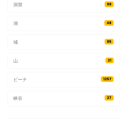
洞窟
99
湖
48
城
85
山
21
ビーチ
1257
峡谷
27