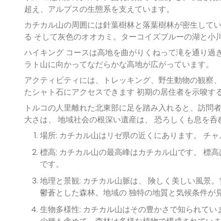
超え、アルプスの生態系を支えています。
カチカル山の周囲には針葉樹林と落葉樹林が密生してい
る そして灰色のオオカミ。ターコイズブルーの湖と小
ハイキング コースは高地を曲がりくねって滝を通り過ぎ
ラト山に向かってなだらかな高地が広がっています。
アクティビティには、トレッキング、野生動物の観察、
たシャト石にアクセスできます 初期の居住者を示唆す
トルコの人里離れた北東部に足を踏み入れると、訪問者
大さは、 地域社会の根深い遺産は、 恐ろしくも息を呑
場所: カチカル山はリゼ県の近くにあります。 チ
標高: カチカル山の最高峰はカチカル山です。 標高は海抜 
です。
地理と景観: カチカル山脈は、 険しく美しい風景
鬱蒼とした森林。地域の 独特の地質と気候条件が
生物多様性: カチカル山はその豊かさで知られてい