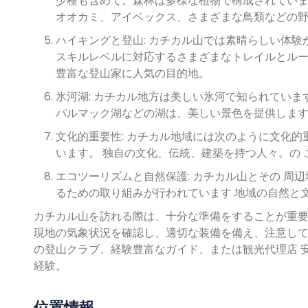
少種も含めて。森林は多様な植物で構成されていま
オオカミ、アイベックス、さまざまな鳥類などの
ハイキングと登山: カチカル山では素晴らしい体験
スキルレベルに対応するさまざまなトレイルとルー
豊富な登山家に人気の目的地。
氷河湖: カチカル地方は美しい氷河で知られていま
パルマック湖などの湖は、美しい景色を提供します
文化的重要性: カチカル地域には次のように文化
います。 独自の文化、伝統、建築を持つ人々。の
エコツーリズムと自然保護: カチカル山とその 周
るための取り組みが行われています 地域の自然と
カチカル山を訪れる際は、十分な準備をすることが重要
現地の気象状況を確認し、適切な装備を備え、注意して
の登山クラブ、経験豊富なガイド、または観光代理店 
経験。
位置情報