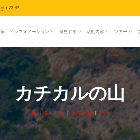
gla
23.6
°
家
インフォメーション
発見する
活動内容
ツアー
カチカルの山
家
発見する
黒海地域
リゼ