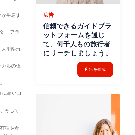
広告
物が生息す
信頼できるガイドプラ
ター アラ
ットフォームを通じ
て、何千人もの旅行者
、人里離れ
にリーチしましょう。
チカルの偉
広告を作成
行。
番目に高い山
地、そして
固有種や希