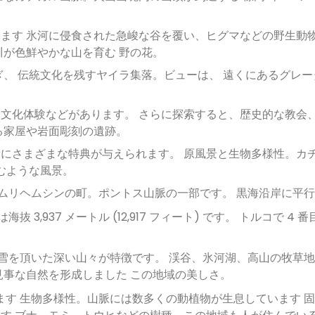
ます 氷河に侵食された急峻な谷を覆い、ヒグマなどの野生動
川が色鮮やかな山を育む 野の花。
、 伝統文化を残すヤイラ集落。ビューは、 遠くにあるグレー
文化体験などがあります。 さらに探索すると、歴史的な教会
る家屋や岩面彫刻の遺跡。
にさまざまな特典が与えられます。 原風景と生物多様性。カ
むような風景。
ャムリヘムシンの町。ポントス山脈の一部です。 黒海沿岸に平
3,937 メートル (12,917 フィート) です。 トルコで 4 
。雪を頂いた深い山々が特徴です。 渓谷、氷河湖、高山の牧草
見事な自然を形成しました この地域の美しさ。
ます 生物多様性。山脈には数多くの動植物が生息しています 