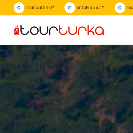
istanbul
24.6
°
antalya
28.4
°
mu