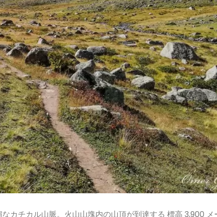
カチカル山脈。火山山塊内の山頂が到達する 標高 3,900 メ