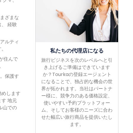
 クマ、
さまざまな
、 経験
やアルティ
す。
私たちの代理店になる
が住んで
旅行ビジネスを次のレベルへと引
。
き上げるご準備はできています
か？Tourkaの登録エージェント
護。保護す
になることで、独占的な機会の世
界が拓かれます。当社はパートナ
勧めします
ー様に、競争力のある価格設定、
す 地元
使いやすい予約プラットフォー
ル山での
ム、そしてお客様のニーズに合わ
せた幅広い旅行商品を提供いたし
ます。