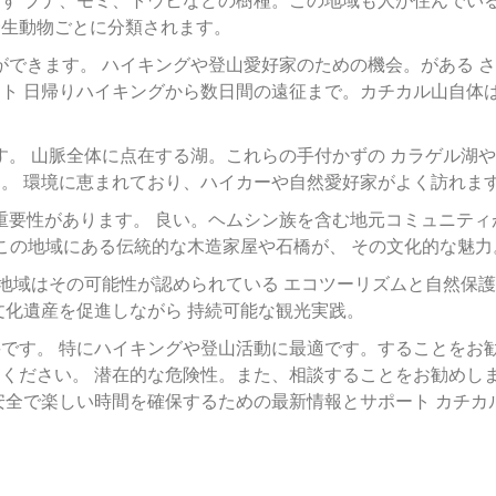
す ブナ、モミ、トウヒなどの樹種。この地域も人が住んでいる
野生動物ごとに分類されます。
ができます。 ハイキングや登山愛好家のための機会。がある 
ト 日帰りハイキングから数日間の遠征まで。カチカル山自体は
す。 山脈全体に点在する湖。これらの手付かずの カラゲル湖
。 環境に恵まれており、ハイカーや自然愛好家がよく訪れま
的重要性があります。 良い。ヘムシン族を含む地元コミュニティ
 この地域にある伝統的な木造家屋や石橋が、 その文化的な魅力
辺地域はその可能性が認められている エコツーリズムと自然保
文化遺産を促進しながら 持続可能な観光実践。
です。 特にハイキングや登山活動に最適です。することをお
ください。 潜在的な危険性。また、相談することをお勧めしま
安全で楽しい時間を確保するための最新情報とサポート カチカ