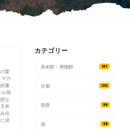
カテゴリー
美術館・博物館
187
下の驚
 マガ
史的重
古都
120
ール洞
象的な
洞窟
99
や天井
生み出
界に浸
湖
48