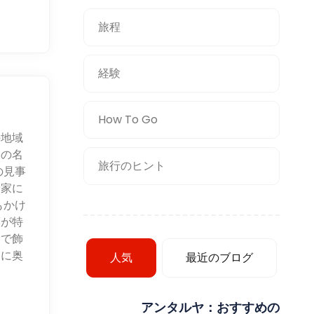
旅程
経験
How To Go
の地域
然の名
旅行のヒント
の見事
険家に
もかけ
筍が特
さで飾
らに奥
人気
最近のブログ
。
アンタルヤ：おすすめの