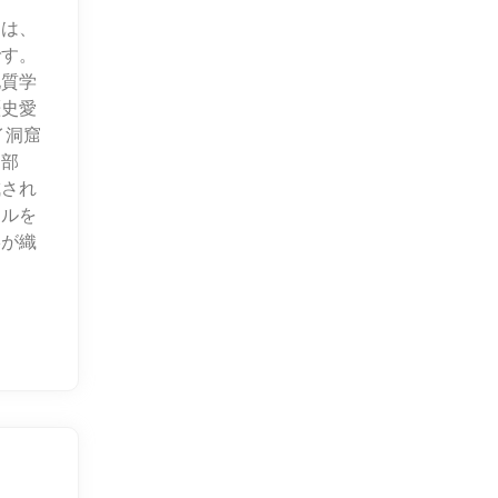
窟は、
です。
地質学
歴史愛
イ洞窟
、部
成され
クルを
形が織