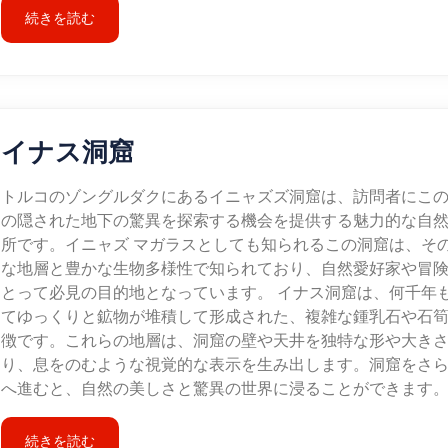
続きを読む
イナス洞窟
トルコのゾングルダクにあるイニャズズ洞窟は、訪問者にこ
の隠された地下の驚異を探索する機会を提供する魅力的な自
所です。イニャズ マガラスとしても知られるこの洞窟は、そ
な地層と豊かな生物多様性で知られており、自然愛好家や冒
とって必見の目的地となっています。 イナス洞窟は、何千年
てゆっくりと鉱物が堆積して形成された、複雑な鍾乳石や石
徴です。これらの地層は、洞窟の壁や天井を独特な形や大き
り、息をのむような視覚的な表示を生み出します。洞窟をさ
へ進むと、自然の美しさと驚異の世界に浸ることができます
続きを読む