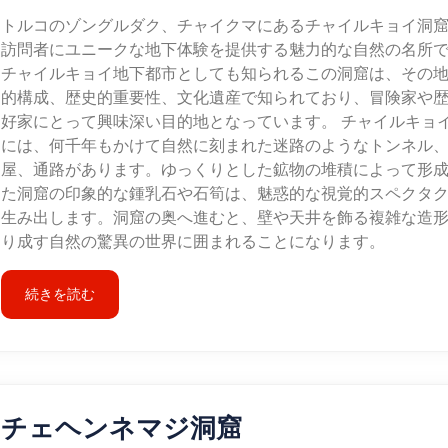
トルコのゾングルダク、チャイクマにあるチャイルキョイ洞
訪問者にユニークな地下体験を提供する魅力的な自然の名所
チャイルキョイ地下都市としても知られるこの洞窟は、その
的構成、歴史的重要性、文化遺産で知られており、冒険家や
好家にとって興味深い目的地となっています。 チャイルキョ
には、何千年もかけて自然に刻まれた迷路のようなトンネル
屋、通路があります。ゆっくりとした鉱物の堆積によって形
た洞窟の印象的な鍾乳石や石筍は、魅惑的な視覚的スペクタ
生み出します。洞窟の奥へ進むと、壁や天井を飾る複雑な造
り成す自然の驚異の世界に囲まれることになります。
続きを読む
チェヘンネマジ洞窟