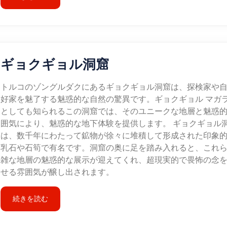
ギョクギョル洞窟
トルコのゾングルダクにあるギョクギョル洞窟は、探検家や
好家を魅了する魅惑的な自然の驚異です。ギョクギョル マガ
としても知られるこの洞窟では、そのユニークな地層と魅惑
囲気により、魅惑的な地下体験を提供します。 ギョクギョル
は、数千年にわたって鉱物が徐々に堆積して形成された印象
乳石や石筍で有名です。洞窟の奥に足を踏み入れると、これ
雑な地層の魅惑的な展示が迎えてくれ、超現実的で畏怖の念
せる雰囲気が醸し出されます。
続きを読む