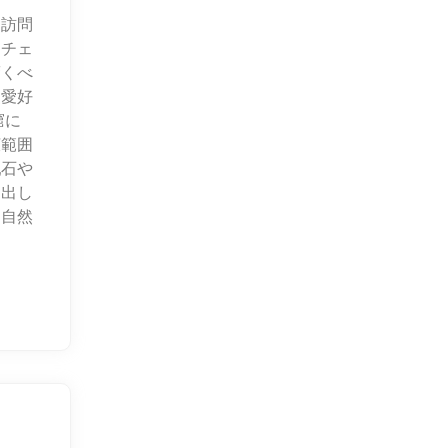
、訪問
。チェ
驚くべ
史愛好
窟に
広範囲
乳石や
り出し
、自然