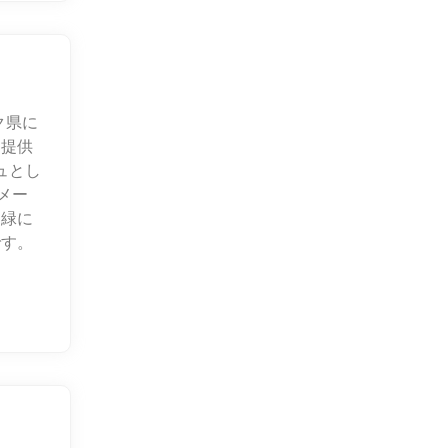
ク県に
を提供
ュとし
メー
な緑に
です。