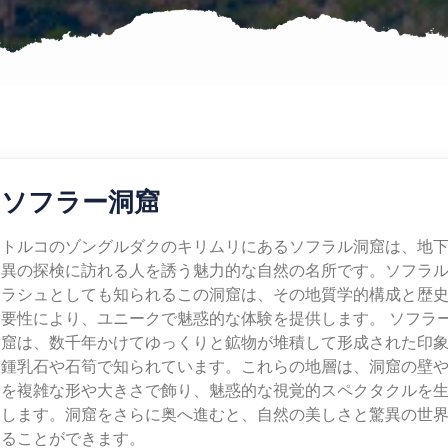
ソフラー洞窟
トルコのゾングルダクのキリムリにあるソフラル洞窟は、地
異の探検に訪れる人を誘う魅力的な自然の名所です。ソフラル
ラシュとしても知られるこの洞窟は、その地質学的構成と歴
要性により、ユニークで魅惑的な体験を提供します。 ソフラ
窟は、数千年かけてゆっくりと鉱物が堆積して形成された印
鍾乳石や石筍で知られています。これらの地層は、洞窟の壁
を複雑な形や大きさで飾り、魅惑的な視覚的スペクタクルを
します。洞窟をさらに奥へ進むと、自然の美しさと驚異の世
ることができます。