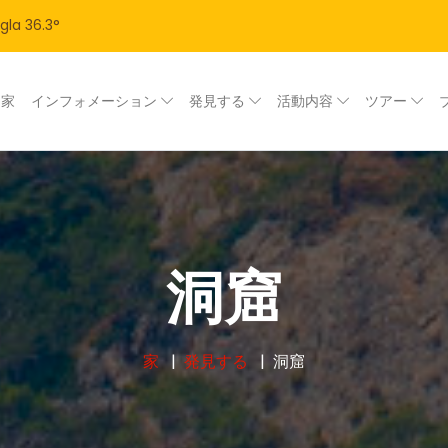
gla
36.3
°
家
インフォメーション
発見する
活動内容
ツアー
洞窟
家
発見する
洞窟