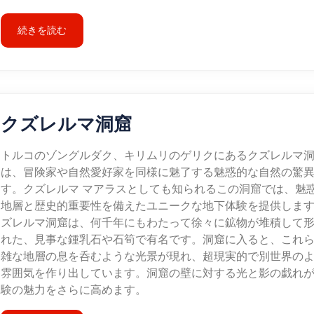
続きを読む
クズレルマ洞窟
トルコのゾングルダク、キリムリのゲリクにあるクズレルマ
は、冒険家や自然愛好家を同様に魅了する魅惑的な自然の驚
す。クズレルマ マアラスとしても知られるこの洞窟では、魅
地層と歴史的重要性を備えたユニークな地下体験を提供します
ズレルマ洞窟は、何千年にもわたって徐々に鉱物が堆積して
れた、見事な鍾乳石や石筍で有名です。洞窟に入ると、これ
雑な地層の息を呑むような光景が現れ、超現実的で別世界の
雰囲気を作り出しています。洞窟の壁に対する光と影の戯れ
験の魅力をさらに高めます。