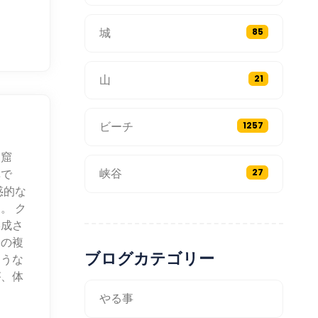
城
85
山
21
ビーチ
1257
洞窟
峡谷
異で
27
惑的な
。 ク
形成さ
らの複
ブログカテゴリー
ような
が、体
やる事