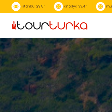
istanbul
29.8
°
antalya
33.4
°
mu