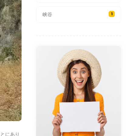
峡谷
1
もとにあり