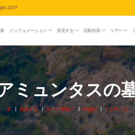
gla
22.5
°
家
インフォメーション
発見する
活動内容
ツアー
アミュンタスの
家
発見する
エーゲ海地方
Muğla
フェティエ