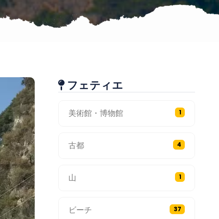
フェティエ
美術館・博物館
1
古都
4
山
1
ビーチ
37