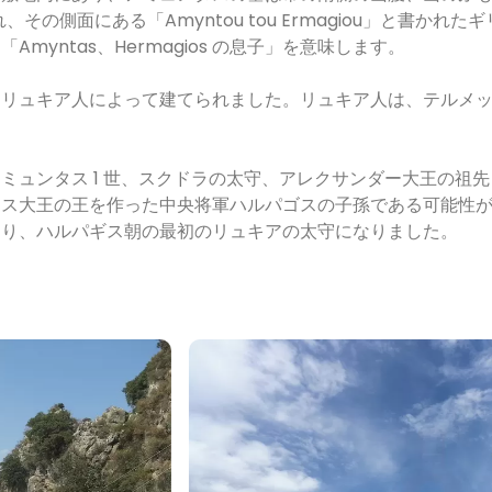
の側面にある「Amyntou tou Ermagiou」と書かれた
yntas、Hermagios の息子」を意味します。
たリュキア人によって建てられました。リュキア人は、テルメ
ミュンタス 1 世、スクドラの太守、アレクサンダー大王の祖先
ロス大王の王を作った中央将軍ハルパゴスの子孫である可能性
より、ハルパギス朝の最初のリュキアの太守になりました。