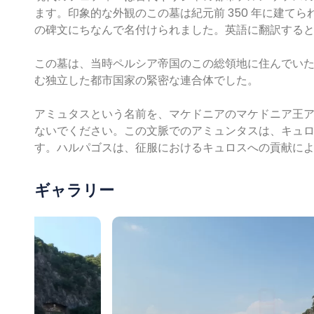
ます。印象的な外観のこの墓は紀元前 350 年に建てられ、そ
の碑文にちなんで名付けられました。英語に翻訳すると「Am
この墓は、当時ペルシア帝国のこの総領地に住んでい
む独立した都市国家の緊密な連合体でした。
アミュタスという名前を、マケドニアのマケドニア王ア
ないでください。この文脈でのアミュンタスは、キュ
す。ハルパゴスは、征服におけるキュロスへの貢献に
ギャラリー