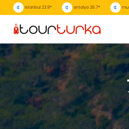
istanbul
23.9
°
antalya
26.7
°
mu