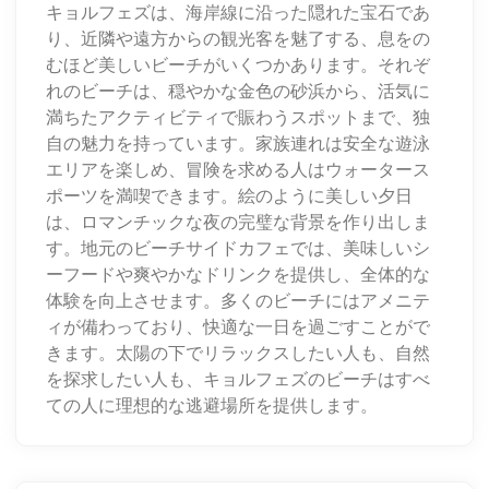
キョルフェズは、海岸線に沿った隠れた宝石であ
り、近隣や遠方からの観光客を魅了する、息をの
むほど美しいビーチがいくつかあります。それぞ
れのビーチは、穏やかな金色の砂浜から、活気に
満ちたアクティビティで賑わうスポットまで、独
自の魅力を持っています。家族連れは安全な遊泳
エリアを楽しめ、冒険を求める人はウォータース
ポーツを満喫できます。絵のように美しい夕日
は、ロマンチックな夜の完璧な背景を作り出しま
す。地元のビーチサイドカフェでは、美味しいシ
ーフードや爽やかなドリンクを提供し、全体的な
体験を向上させます。多くのビーチにはアメニテ
ィが備わっており、快適な一日を過ごすことがで
きます。太陽の下でリラックスしたい人も、自然
を探求したい人も、キョルフェズのビーチはすべ
ての人に理想的な逃避場所を提供します。