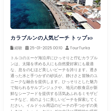
カラブルンの人気ビーチ トップ10
経験
25-01-2025 00:10
TourTurka
トルコのエーゲ海沿岸にひっそりと佇むカラブル
ンは、太陽を求める人にも自然愛好家にも最適
な、息をのむほど美しいビーチを誇ります。透き
通った水と手つかずの砂浜が、静けさと冒険のユ
ニークな融合を提供します。ひっそりとした魅力
で知られるサルプンジュクや、地元の飲食店が新
鮮なシーフードを提供する活気あふれるミモザビ
ーチなど、絵のように美しいビーチを探索してく
ださい。イルドゥル周辺のビーチの手つかずの美