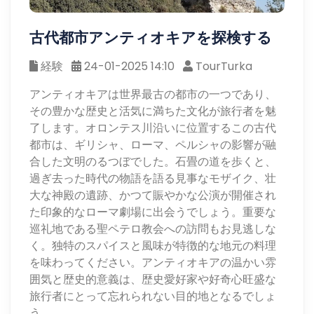
古代都市アンティオキアを探検する
経験
24-01-2025 14:10
TourTurka
アンティオキアは世界最古の都市の一つであり、
その豊かな歴史と活気に満ちた文化が旅行者を魅
了します。オロンテス川沿いに位置するこの古代
都市は、ギリシャ、ローマ、ペルシャの影響が融
合した文明のるつぼでした。石畳の道を歩くと、
過ぎ去った時代の物語を語る見事なモザイク、壮
大な神殿の遺跡、かつて賑やかな公演が開催され
た印象的なローマ劇場に出会うでしょう。重要な
巡礼地である聖ペテロ教会への訪問もお見逃しな
く。独特のスパイスと風味が特徴的な地元の料理
を味わってください。アンティオキアの温かい雰
囲気と歴史的意義は、歴史愛好家や好奇心旺盛な
旅行者にとって忘れられない目的地となるでしょ
う。