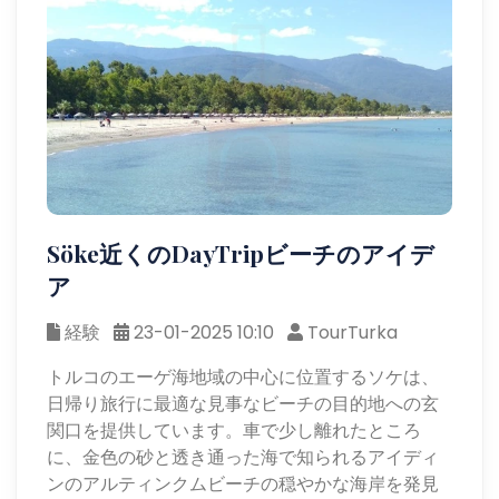
Söke近くのDayTripビーチのアイデ
ア
経験
23-01-2025 10:10
TourTurka
トルコのエーゲ海地域の中心に位置するソケは、
日帰り旅行に最適な見事なビーチの目的地への玄
関口を提供しています。車で少し離れたところ
に、金色の砂と透き通った海で知られるアイディ
ンのアルティンクムビーチの穏やかな海岸を発見