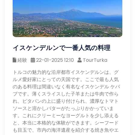
イスケンデルンで一番人気の料理
経験
22-01-2025 12:10
TourTurka
トルコの魅力的な沿岸都市イスケンデルンは、グ
ルメ愛好家にとっての天国です。ここで最も人気
のある料理は間違いなく有名なイスケンデル ケバ
ブです。薄くスライスした子羊または牛肉で作ら
れ、ピタパンの上に盛り付けられ、濃厚なトマト
ソースと溶かしバターがたっぷりかかっていま
す。これにクリーミーなヨーグルトを少し添える
と、本当に本格的な体験ができます。シーフード
も目玉で、市内の海洋遺産を紹介する焼き魚やエ